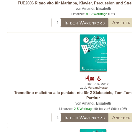
FUE2606 Ritmo vito für Marimba, Klavier, Percussion und Strei
von Amandi, Elisabeth
Lieferzeit:
9-12 Werktage
(DE)
Ansehen
In den Warenkorb
14,00 €
inkl. 7 % MwSt.
zzgl.
Versandkosten
Tremollino malletino a la pentato- nie für 2 Stabspiele, Tom-T
Partitur
von Amandi, Elisabeth
Lieferzeit:
2-5 Werktage
für bis zu 6 Stück (DE)
Ansehen
In den Warenkorb