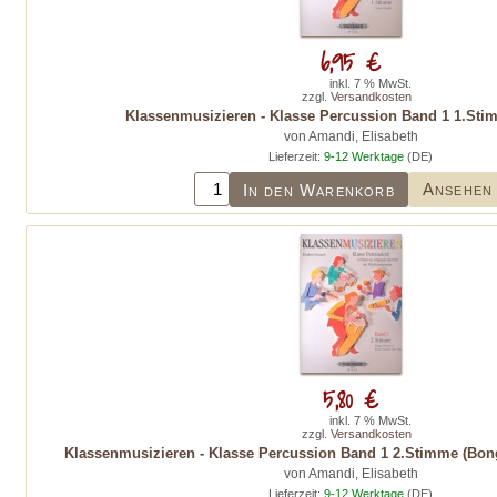
6,95 €
inkl. 7 % MwSt.
zzgl.
Versandkosten
Klassenmusizieren - Klasse Percussion Band 1 1.Sti
von Amandi, Elisabeth
Lieferzeit:
9-12 Werktage
(DE)
Ansehen
In den Warenkorb
5,80 €
inkl. 7 % MwSt.
zzgl.
Versandkosten
Klassenmusizieren - Klasse Percussion Band 1 2.Stimme (Bon
von Amandi, Elisabeth
Lieferzeit:
9-12 Werktage
(DE)