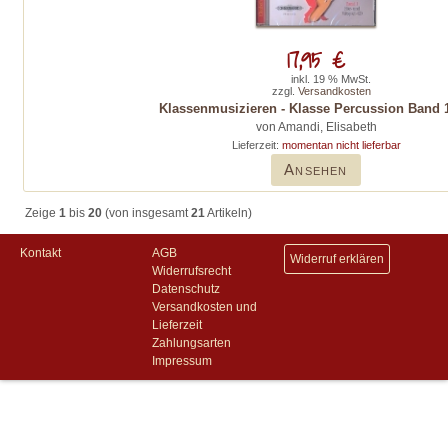
17,95 €
inkl. 19 % MwSt.
zzgl.
Versandkosten
Klassenmusizieren - Klasse Percussion Band 
von Amandi, Elisabeth
Lieferzeit:
momentan nicht lieferbar
Ansehen
Zeige
1
bis
20
(von insgesamt
21
Artikeln)
Kontakt
AGB
Widerruf erklären
Widerrufsrecht
Datenschutz
Versandkosten und
Lieferzeit
Zahlungsarten
Impressum