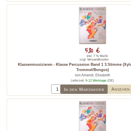
5,80 €
inkl. 7 % MwSt.
zzgl.
Versandkosten
Klassenmusizieren - Klasse Percussion Band 1 3.Stimme (Xyl
Trommel/Bongos)
von Amandi, Elisabeth
Lieferzeit:
9-12 Werktage
(DE)
Ansehen
In den Warenkorb