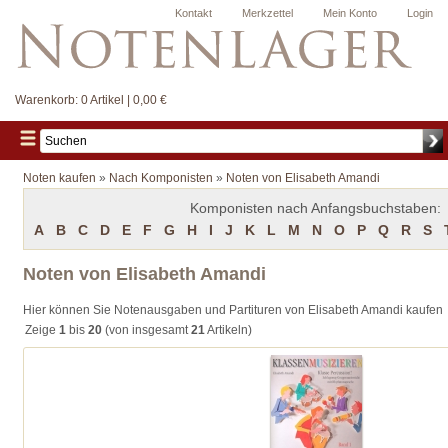
Kontakt
Merkzettel
Mein Konto
Login
Warenkorb:
0 Artikel | 0,00 €
Noten kaufen
»
Nach Komponisten
»
Noten von Elisabeth Amandi
Komponisten nach Anfangsbuchstaben:
A
B
C
D
E
F
G
H
I
J
K
L
M
N
O
P
Q
R
S
Noten von Elisabeth Amandi
Hier können Sie Notenausgaben und Partituren von Elisabeth Amandi kaufen
Zeige
1
bis
20
(von insgesamt
21
Artikeln)