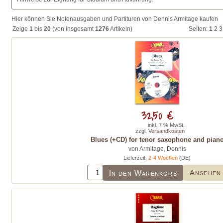
Hier können Sie Notenausgaben und Partituren von Dennis Armitage kaufen
Zeige
1
bis
20
(von insgesamt
1276
Artikeln)
Seiten:
1
2
3
32,50 €
inkl. 7 % MwSt.
zzgl.
Versandkosten
Blues (+CD) for tenor saxophone and pian
von Armitage, Dennis
Lieferzeit:
2-4 Wochen
(DE)
Ansehen
In den Warenkorb