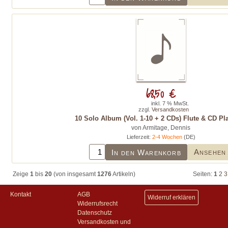
68,50 €
inkl. 7 % MwSt.
zzgl.
Versandkosten
10 Solo Album (Vol. 1-10 + 2 CDs) Flute & CD Pl
von Armitage, Dennis
Lieferzeit:
2-4 Wochen
(DE)
Ansehen
In den Warenkorb
Zeige
1
bis
20
(von insgesamt
1276
Artikeln)
Seiten:
1
2
3
Kontakt
AGB
Widerruf erklären
Widerrufsrecht
Datenschutz
Versandkosten und