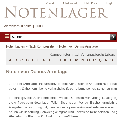
Kontakt
Merkzettel
Mein Konto
Login
Warenkorb:
0 Artikel | 0,00 €
Noten kaufen
»
Nach Komponisten
»
Noten von Dennis Armitage
Komponisten nach Anfangsbuchstaben:
A
B
C
D
E
F
G
H
I
J
K
L
M
N
O
P
Q
R
S
Noten von Dennis Armitage
Zu Dennis Armitage sind uns derzeit keine verlässlichen Angaben zu gedr
bekannt. Daher kann keine verlässliche Beschreibung seines Editionsumf
Für eine gezielte Suche empfehlen wir die Durchsicht von Verlagskatalogen
die Anfrage beim Notenlager. Teilen Sie uns gern Verlag, Erscheinungsjahr 
Ausgabenbezeichnung mit, damit wir eine präzise Auskunft erteilen können.
prüfen wir Besetzung, Schwierigkeitsgrad und urtextliche Kennzeichen und
Hinweise zur Eignung für Studium und Aufführung.