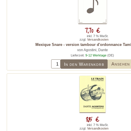
7,70 €
inkl. 7 % MwSt.
zzgl.
Versandkosten
Mexique Snare - version tambour d'ordonnance Ta
von Agostini, Dante
Lieferzeit:
9-12 Werktage
(DE)
Ansehen
In den Warenkorb
8,15 €
inkl. 7 % MwSt.
zzgl.
Versandkosten