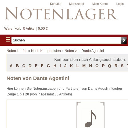
Kontakt
Merkzettel
Mein Konto
Login
Warenkorb:
0 Artikel | 0,00 €
Noten kaufen
»
Nach Komponisten
»
Noten von Dante Agostini
Komponisten nach Anfangsbuchstaben:
A
B
C
D
E
F
G
H
I
J
K
L
M
N
O
P
Q
R
S
Noten von Dante Agostini
Hier können Sie Notenausgaben und Partituren von Dante Agostini kaufen
Zeige
1
bis
20
(von insgesamt
33
Artikeln)