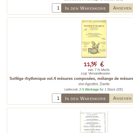
Ansehen
In den Warenkorb
22,35 €
inkl. 7 % MwSt.
zzgl.
Versandkosten
Solfège rhythmique vol.4 mésures composées, mélange de mésur
von Agostini, Dante
Lieferzeit:
2-5 Werktage
für 1 Stück (DE)
Ansehen
In den Warenkorb