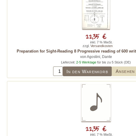
22,35 €
inkl. 7 % MwSt.
zzgl.
Versandkosten
Preparation for Sight-Reading 8 Progressive reading of 600 wri
von Agostini, Dante
Lieferzeit:
2-5 Werktage
für bis zu 5 Stück (DE)
Ansehen
In den Warenkorb
22,35 €
inkl. 7 % MwSt.