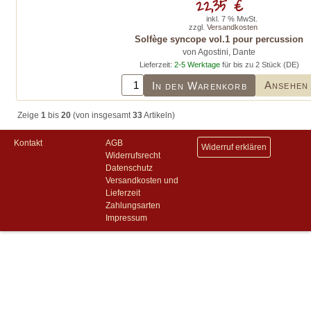
22,35 €
inkl. 7 % MwSt.
zzgl.
Versandkosten
Solfège syncope vol.1 pour percussion
von Agostini, Dante
Lieferzeit:
2-5 Werktage
für bis zu 2 Stück (DE)
Ansehen
In den Warenkorb
Zeige
1
bis
20
(von insgesamt
33
Artikeln)
Kontakt
AGB
Widerruf erklären
Widerrufsrecht
Datenschutz
Versandkosten und
Lieferzeit
Zahlungsarten
Impressum