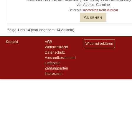
von Appice, Carmine
Lieferzeit:
momentan nicht lieferbar
Ansehen
Zeige
1
bis
14
(von insgesamt
14
Artikeln)
Kontakt
AGB
Widerruf erklären
Widerrufsrecht
Datenschutz
Versandkosten und
Lieferzeit
Zahlungsarten
Impressum