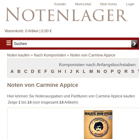
Kontakt
Merkzettel
Mein Konto
Login
Warenkorb:
0 Artikel | 0,00 €
Noten kaufen
»
Nach Komponisten
»
Noten von Carmine Appice
Komponisten nach Anfangsbuchstaben:
A
B
C
D
E
F
G
H
I
J
K
L
M
N
O
P
Q
R
S
Noten von Carmine Appice
Hier können Sie Notenausgaben und Partituren von Carmine Appice kaufen
Zeige
1
bis
14
(von insgesamt
14
Artikeln)