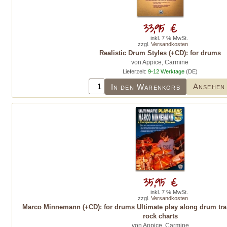
33,95 €
inkl. 7 % MwSt.
zzgl.
Versandkosten
Realistic Drum Styles (+CD): for drums
von Appice, Carmine
Lieferzeit:
9-12 Werktage
(DE)
Ansehen
In den Warenkorb
35,95 €
inkl. 7 % MwSt.
zzgl.
Versandkosten
Marco Minnemann (+CD): for drums Ultimate play along drum tra
rock charts
von Appice, Carmine