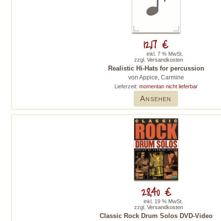
12,17 €
inkl. 7 % MwSt.
zzgl.
Versandkosten
Realistic Hi-Hats for percussion
von Appice, Carmine
Lieferzeit:
momentan nicht lieferbar
Ansehen
28,40 €
inkl. 19 % MwSt.
zzgl.
Versandkosten
Classic Rock Drum Solos DVD-Video