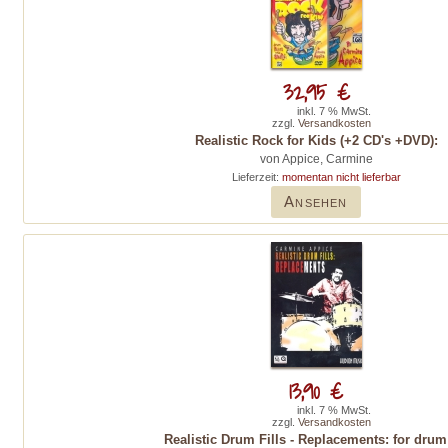
32,95 €
inkl. 7 % MwSt.
zzgl.
Versandkosten
Realistic Rock for Kids (+2 CD's +DVD):
von Appice, Carmine
Lieferzeit:
momentan nicht lieferbar
Ansehen
13,90 €
inkl. 7 % MwSt.
zzgl.
Versandkosten
Realistic Drum Fills - Replacements: for drum