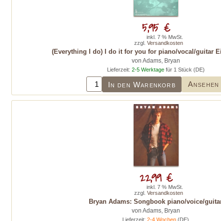
5,95 €
inkl. 7 % MwSt.
zzgl.
Versandkosten
(Everything I do) I do it for you for piano/vocal/guitar
von Adams, Bryan
Lieferzeit:
2-5 Werktage
für 1 Stück (DE)
Ansehen
In den Warenkorb
22,99 €
inkl. 7 % MwSt.
zzgl.
Versandkosten
Bryan Adams: Songbook piano/voice/guita
von Adams, Bryan
Lieferzeit:
2-4 Wochen
(DE)