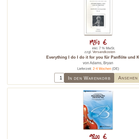
19,50 €
inkl. 7 % MwSt.
zzgl.
Versandkosten
Everything I do I do it for you für Panflöte und K
von Adams, Bryan
Lieferzeit:
2-4 Wochen
(DE)
Ansehen
In den Warenkorb
98,00 €