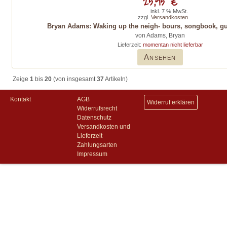
25,95 €
inkl. 7 % MwSt.
zzgl.
Versandkosten
Bryan Adams: Waking up the neigh- bours, songbook, gui
von Adams, Bryan
Lieferzeit:
momentan nicht lieferbar
Ansehen
Zeige
1
bis
20
(von insgesamt
37
Artikeln)
Kontakt
AGB
Widerruf erklären
Widerrufsrecht
Datenschutz
Versandkosten und
Lieferzeit
Zahlungsarten
Impressum