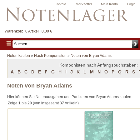
Kontakt
Merkzettel
Mein Konto
Login
Warenkorb:
0 Artikel | 0,00 €
Noten kaufen
»
Nach Komponisten
»
Noten von Bryan Adams
Komponisten nach Anfangsbuchstaben:
A
B
C
D
E
F
G
H
I
J
K
L
M
N
O
P
Q
R
S
Noten von Bryan Adams
Hier können Sie Notenausgaben und Partituren von Bryan Adams kaufen
Zeige
1
bis
20
(von insgesamt
37
Artikeln)