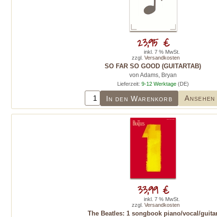
23,95 €
inkl. 7 % MwSt.
zzgl.
Versandkosten
SO FAR SO GOOD (GUITARTAB)
von Adams, Bryan
Lieferzeit:
9-12 Werktage
(DE)
Ansehen
In den Warenkorb
33,99 €
inkl. 7 % MwSt.
zzgl.
Versandkosten
The Beatles: 1 songbook piano/vocal/guita