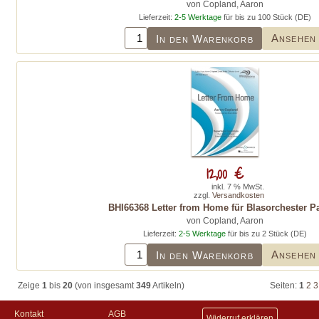
von Copland, Aaron
Lieferzeit:
2-5 Werktage
für bis zu 100 Stück (DE)
Ansehen
In den Warenkorb
12,00 €
inkl. 7 % MwSt.
zzgl.
Versandkosten
BHI66368 Letter from Home für Blasorchester Pa
von Copland, Aaron
Lieferzeit:
2-5 Werktage
für bis zu 2 Stück (DE)
Ansehen
In den Warenkorb
Zeige
1
bis
20
(von insgesamt
349
Artikeln)
Seiten:
1
2
3
Kontakt
AGB
Widerruf erklären