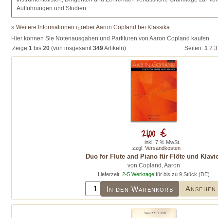
Aufführungen und Studien.
» Weitere Informationen ï¿œber Aaron Copland bei Klassika
Hier können Sie Notenausgaben und Partituren von Aaron Copland kaufen
Zeige
1
bis
20
(von insgesamt
349
Artikeln)
Seiten:
1
2
3
21,00 €
inkl. 7 % MwSt.
zzgl.
Versandkosten
Duo for Flute and Piano für Flöte und Klavi
von Copland, Aaron
Lieferzeit:
2-5 Werktage
für bis zu 9 Stück (DE)
Ansehen
In den Warenkorb