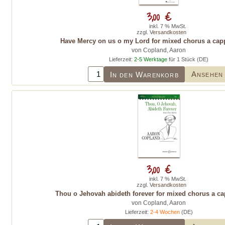
3,00 €
inkl. 7 % MwSt.
zzgl.
Versandkosten
Have Mercy on us o my Lord for mixed chorus a capp
von Copland, Aaron
Lieferzeit:
2-5 Werktage
für 1 Stück (DE)
Ansehen
In den Warenkorb
3,00 €
inkl. 7 % MwSt.
zzgl.
Versandkosten
Thou o Jehovah abideth forever for mixed chorus a ca
von Copland, Aaron
Lieferzeit:
2-4 Wochen
(DE)