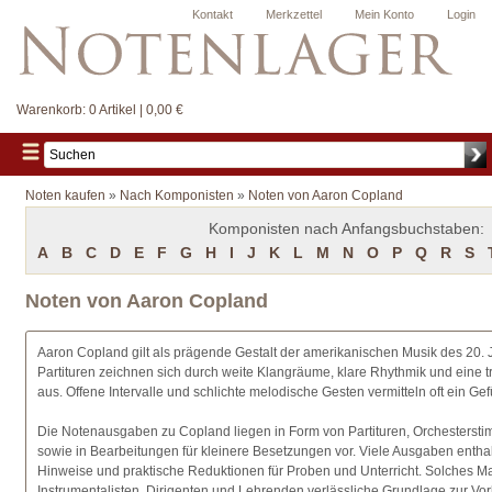
Kontakt
Merkzettel
Mein Konto
Login
Warenkorb:
0 Artikel | 0,00 €
Noten kaufen
»
Nach Komponisten
»
Noten von Aaron Copland
Komponisten nach Anfangsbuchstaben:
A
B
C
D
E
F
G
H
I
J
K
L
M
N
O
P
Q
R
S
Noten von Aaron Copland
Aaron Copland gilt als prägende Gestalt der amerikanischen Musik des 20. 
Partituren zeichnen sich durch weite Klangräume, klare Rhythmik und eine 
aus. Offene Intervalle und schlichte melodische Gesten vermitteln oft ein Ge
Die Notenausgaben zu Copland liegen in Form von Partituren, Orchesters
sowie in Bearbeitungen für kleinere Besetzungen vor. Viele Ausgaben enthal
Hinweise und praktische Reduktionen für Proben und Unterricht. Solches Mat
Instrumentalisten, Dirigenten und Lehrenden verlässliche Grundlage zur Vo