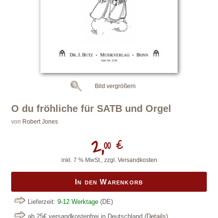
Bild vergrößern
O du fröhliche für SATB und Orgel
von
Robert Jones
2,
00 €
inkl. 7 % MwSt., zzgl.
Versandkosten
In den Warenkorb
Lieferzeit:
9-12 Werktage
(DE)
ab 25€ versandkostenfrei in Deutschland
(
Details
)