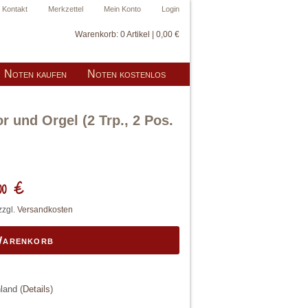
Kontakt
Merkzettel
Mein Konto
Login
Warenkorb:
0 Artikel | 0,00 €
Noten kaufen
Noten kostenlos
r und Orgel (2 Trp., 2 Pos.
00 €
zzgl.
Versandkosten
Warenkorb
hland
(
Details
)