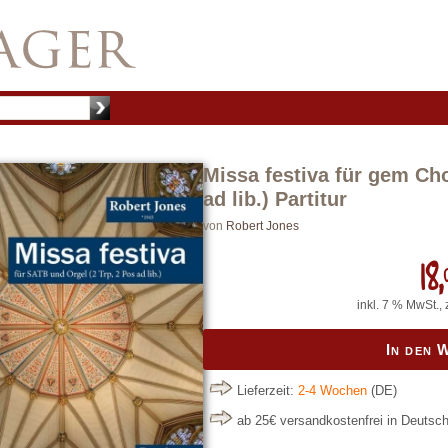
Missa festiva für gem Cho
ad lib.) Partitur
von
Robert Jones
18,
inkl. 7 % MwSt., 
In den 
Lieferzeit:
2-4 Wochen
(DE)
ab 25€ versandkostenfrei in Deutsc