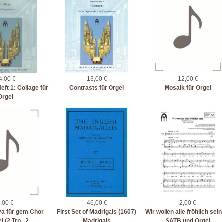
4,00 €
13,00 €
12,00 €
ft 1: Collage für
Contrasts für Orgel
Mosaik für Orgel
Orgel
,00 €
46,00 €
2,00 €
va für gem Chor
First Set of Madrigals (1607)
Wir wollen alle fröhlich sein
l (2 Trp., 2…
Madrigals
SATB und Orgel