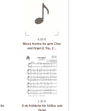
6,00 €
Missa festiva für gem Chor
und Orgel (2 Trp., 2…
1,30 €
 für
O du fröhliche für SABar und
Orgel