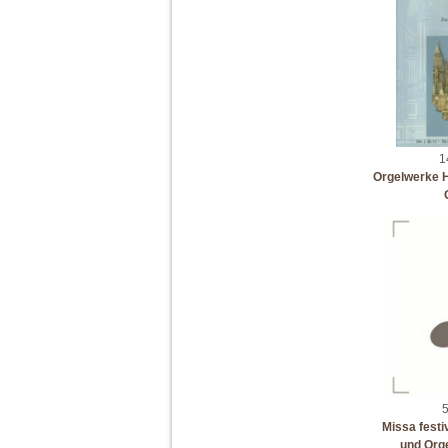
1
Orgelwerke He
5
Missa festi
und Orge