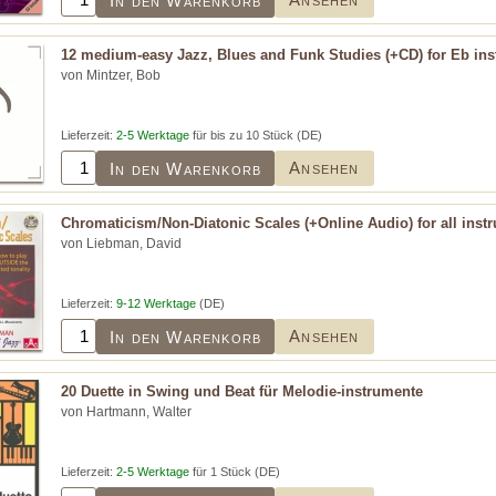
In den Warenkorb
12 medium-easy Jazz, Blues and Funk Studies (+CD) for Eb in
von Mintzer, Bob
Lieferzeit:
2-5 Werktage
für bis zu 10 Stück (DE)
Ansehen
In den Warenkorb
Chromaticism/Non-Diatonic Scales (+Online Audio) for all inst
von Liebman, David
Lieferzeit:
9-12 Werktage
(DE)
Ansehen
In den Warenkorb
20 Duette in Swing und Beat für Melodie-instrumente
von Hartmann, Walter
Lieferzeit:
2-5 Werktage
für 1 Stück (DE)