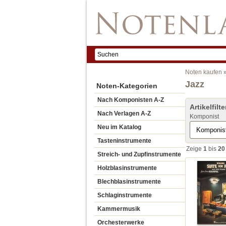
Noten kaufen
Jazz
Noten-Kategorien
Nach Komponisten A-Z
Artikelfilte
Nach Verlagen A-Z
Komponist
Neu im Katalog
Tasteninstrumente
Zeige
1
bis
20
Streich- und Zupfinstrumente
Holzblasinstrumente
Blechblasinstrumente
Schlaginstrumente
Kammermusik
Orchesterwerke