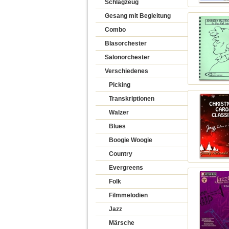
Schlagzeug
Gesang mit Begleitung
Combo
Blasorchester
Salonorchester
Verschiedenes
Picking
Transkriptionen
Walzer
Blues
Boogie Woogie
Country
Evergreens
Folk
Filmmelodien
Jazz
Märsche