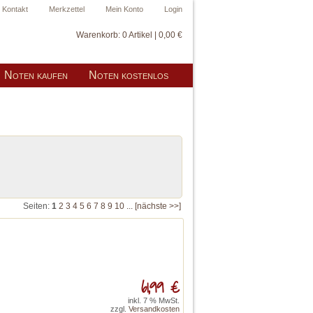
Kontakt
Merkzettel
Mein Konto
Login
Warenkorb:
0 Artikel | 0,00 €
Noten kaufen
Noten kostenlos
Seiten:
1
2
3
4
5
6
7
8
9
10
...
[nächste >>]
61,99 €
inkl. 7 % MwSt.
zzgl.
Versandkosten