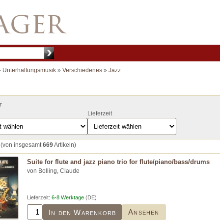
»
Unterhaltungsmusik
»
Verschiedenes
»
Jazz
r
Lieferzeit
(von insgesamt
669
Artikeln)
Suite for flute and jazz piano trio for flute/piano/bass/drums
von Bolling, Claude
Lieferzeit:
6-8 Werktage
(DE)
Ansehen
In den Warenkorb