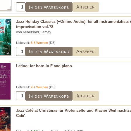
Ansehen
In den Warenkorb
Jazz Holiday Classics (+Online Audio): for all instrumentalists
improvisation vol.78
von Aebersold, Jamey
Lieferzeit:
6-8 Wochen
(DE)
Ansehen
In den Warenkorb
Latino: for horn in F and piano
Lieferzeit:
2-4 Wochen
(DE)
Ansehen
In den Warenkorb
Jazz Café at Christmas für Violoncello und Klavier Weihnachts
Café'