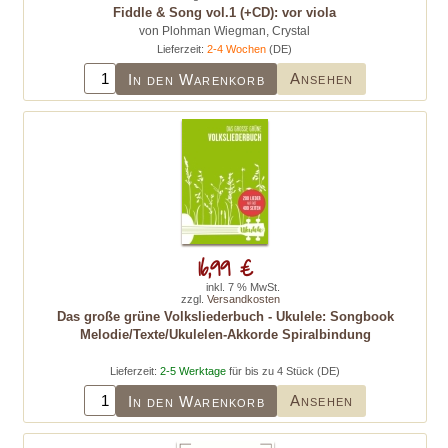
Fiddle & Song vol.1 (+CD): vor viola
von Plohman Wiegman, Crystal
Lieferzeit:
2-4 Wochen
(DE)
Ansehen
In den Warenkorb
16,99 €
inkl. 7 % MwSt.
zzgl.
Versandkosten
Das große grüne Volksliederbuch - Ukulele: Songbook
Melodie/Texte/Ukulelen-Akkorde Spiralbindung
Lieferzeit:
2-5 Werktage
für bis zu 4 Stück (DE)
Ansehen
In den Warenkorb