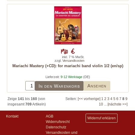
19,10 €
inkl. 7 % MwSt.
zzgl.
Versandkosten
Mariachi Mastery (+CD): for mariachi band violin 1/2 (en/sp)
Lieferzeit:
9-12 Werktage
(DE)
Ansehen
In den Warenkorb
Zeige
141
bis
160
(von
Seiten:
[<< vorherige]
1
2
3
4
5
6
7
8
9
insgesamt
709
Artikeln)
10
...
[nächste >>]
Kontakt
AGB
Widerruf erklären
Widerrufsrecht
Datenschutz
Versandkosten und