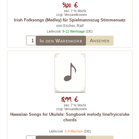
31,00 €
inkl. 7 % MwSt.
zzgl.
Versandkosten
Irish Folksongs (Medley) für Spielmannszug Stimmensatz
von Escher, Ralf
Lieferzeit:
9-12 Werktage
(DE)
Ansehen
In den Warenkorb
18,99 €
inkl. 7 % MwSt.
zzgl.
Versandkosten
Hawaiian Songs for Ukulele: Songbook melody line/lryics/uke
chords
Lieferzeit:
2-4 Wochen
(DE)