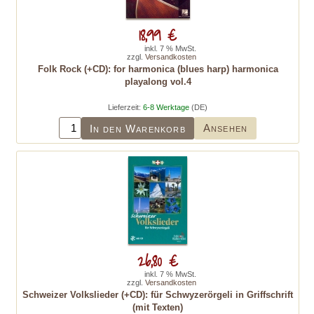
18,99 €
inkl. 7 % MwSt.
zzgl.
Versandkosten
Folk Rock (+CD): for harmonica (blues harp) harmonica
playalong vol.4
Lieferzeit:
6-8 Werktage
(DE)
Ansehen
In den Warenkorb
26,80 €
inkl. 7 % MwSt.
zzgl.
Versandkosten
Schweizer Volkslieder (+CD): für Schwyzerörgeli in Griffschrift
(mit Texten)