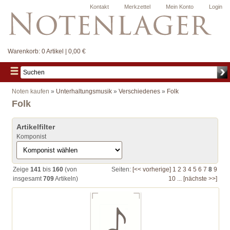
Kontakt
Merkzettel
Mein Konto
Login
Warenkorb:
0 Artikel | 0,00 €
Noten kaufen
»
Unterhaltungsmusik
»
Verschiedenes
»
Folk
Folk
Artikelfilter
Komponist
Zeige
141
bis
160
(von
Seiten:
[<< vorherige]
1
2
3
4
5
6
7
8
9
insgesamt
709
Artikeln)
10
...
[nächste >>]