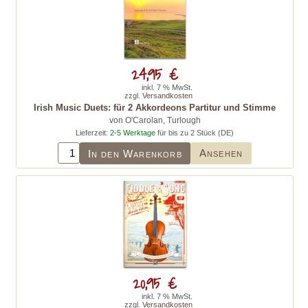
24,95 €
inkl. 7 % MwSt.
zzgl.
Versandkosten
Irish Music Duets: für 2 Akkordeons Partitur und Stimme
von O'Carolan, Turlough
Lieferzeit:
2-5 Werktage
für bis zu 2 Stück (DE)
Ansehen
In den Warenkorb
20,95 €
inkl. 7 % MwSt.
zzgl.
Versandkosten