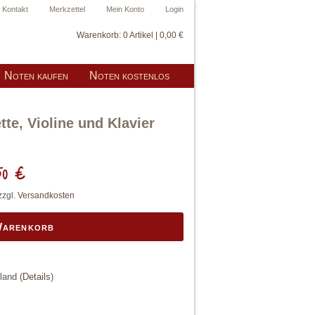
Kontakt
Merkzettel
Mein Konto
Login
Warenkorb:
0 Artikel | 0,00 €
Noten kaufen
Noten kostenlos
tte, Violine und Klavier
50 €
zzgl.
Versandkosten
Warenkorb
hland
(
Details
)