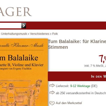
»
Unterhaltungsmusik
»
Verschiedenes
»
Folk
Tum Balalaike: für Klarine
Stimmen
7,
inkl. 7 % MwSt., 
In den 
Lieferzeit:
9-12 Werktage
(DE)
ab 25€ versandkostenfrei in Deutsc
Auf den Merkzettel