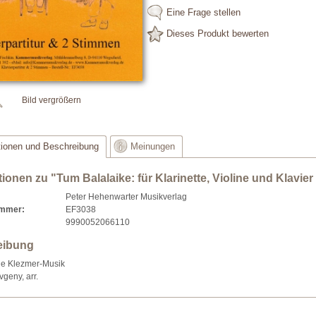
Eine Frage stellen
Dieses Produkt bewerten
Bild vergrößern
tionen und Beschreibung
Meinungen
tionen zu "Tum Balalaike: für Klarinette, Violine und Klavie
Peter Hehenwarter Musikverlag
ummer:
EF3038
9990052066110
eibung
lle Klezmer-Musik
vgeny, arr.