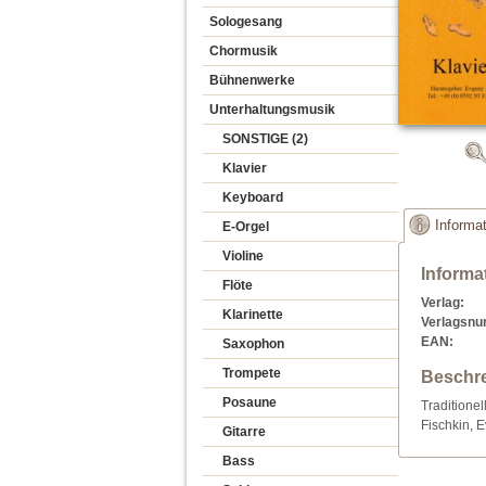
Sologesang
Chormusik
Bühnenwerke
Unterhaltungsmusik
SONSTIGE (2)
Klavier
Keyboard
Informa
E-Orgel
Violine
Informa
Flöte
Verlag:
Klarinette
Verlagsn
EAN:
Saxophon
Trompete
Beschr
Posaune
Traditione
Fischkin, E
Gitarre
Bass