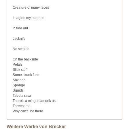
Creature of many faces
Imagine my surprise
Inside out
Jacknife
No scratch
On the backside
Petals
Slick stuff
Some skunk funk
Sozinho
Sponge
Squids
Tabula rasa
There's a mingus amonk us
Threesome
Why can't I be there
Weitere Werke von Brecker