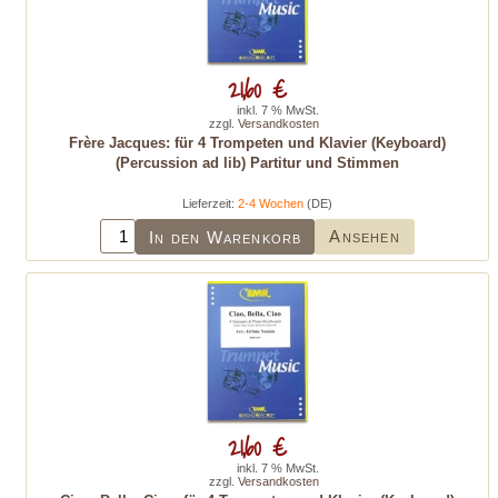
21,60 €
inkl. 7 % MwSt.
zzgl.
Versandkosten
Frère Jacques: für 4 Trompeten und Klavier (Keyboard)
(Percussion ad lib) Partitur und Stimmen
Lieferzeit:
2-4 Wochen
(DE)
Ansehen
In den Warenkorb
21,60 €
inkl. 7 % MwSt.
zzgl.
Versandkosten