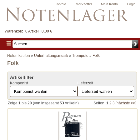
Kontakt
Merkzettel
Mein Konto
Login
Warenkorb:
0 Artikel | 0,00 €
Noten kaufen
»
Unterhaltungsmusik
»
Trompete
»
Folk
Folk
Artikelfilter
Komponist
Lieferzeit
Zeige
1
bis
20
(von insgesamt
53
Artikeln)
Seiten:
1
2
3
[nächste >>]