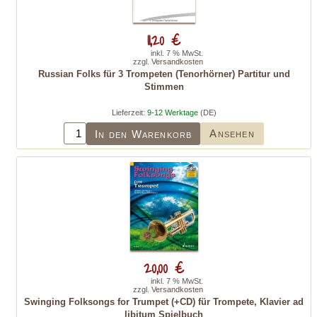
11,20 €
inkl. 7 % MwSt.
zzgl.
Versandkosten
Russian Folks für 3 Trompeten (Tenorhörner) Partitur und
Stimmen
Lieferzeit:
9-12 Werktage
(DE)
Ansehen
In den Warenkorb
20,00 €
inkl. 7 % MwSt.
zzgl.
Versandkosten
Swinging Folksongs for Trumpet (+CD) für Trompete, Klavier ad
libitum Spielbuch