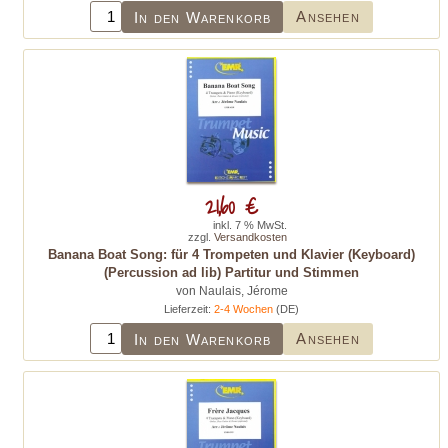
Ansehen
In den Warenkorb
21,60 €
inkl. 7 % MwSt.
zzgl.
Versandkosten
Banana Boat Song: für 4 Trompeten und Klavier (Keyboard)
(Percussion ad lib) Partitur und Stimmen
von Naulais, Jérome
Lieferzeit:
2-4 Wochen
(DE)
Ansehen
In den Warenkorb