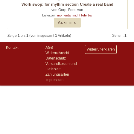
Work swop: for rhythm section Create a real band
von Gorp, Fons van
Lieferzeit:
momentan nicht lieferbar
Ansehen
Zeige
1
bis
1
(von insgesamt
1
Artikeln)
Seiten:
1
Kontakt
AGB
Widerruf erklären
Widerrufsrecht
Datenschutz
Versandkosten und
Lieferzeit
Zahlungsarten
Impressum