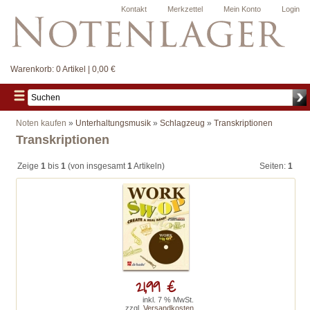
Kontakt
Merkzettel
Mein Konto
Login
Warenkorb:
0 Artikel | 0,00 €
Noten kaufen
»
Unterhaltungsmusik
»
Schlagzeug
»
Transkriptionen
Transkriptionen
Zeige
1
bis
1
(von insgesamt
1
Artikeln)
Seiten:
1
21,99 €
inkl. 7 % MwSt.
zzgl.
Versandkosten