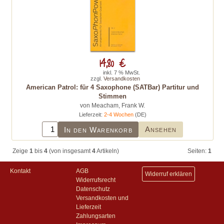
14,80 €
inkl. 7 % MwSt.
zzgl.
Versandkosten
American Patrol: für 4 Saxophone (SATBar) Partitur und
Stimmen
von Meacham, Frank W.
Lieferzeit:
2-4 Wochen
(DE)
Ansehen
In den Warenkorb
Zeige
1
bis
4
(von insgesamt
4
Artikeln)
Seiten:
1
Kontakt
AGB
Widerruf erklären
Widerrufsrecht
Datenschutz
Versandkosten und
Lieferzeit
Zahlungsarten