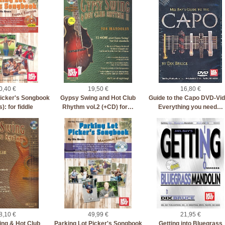
0,40 €
19,50 €
16,80 €
Picker's Songbook
Gypsy Swing and Hot Club
Guide to the Capo DVD-Vi
): for fiddle
Rhythm vol.2 (+CD) for…
Everything you need…
8,10 €
49,99 €
21,95 €
ng & Hot Club
Parking Lot Picker's Songbook
Getting into Bluegrass