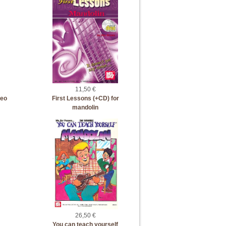
11,50 €
deo
First Lessons (+CD) for
mandolin
26,50 €
You can teach yourself