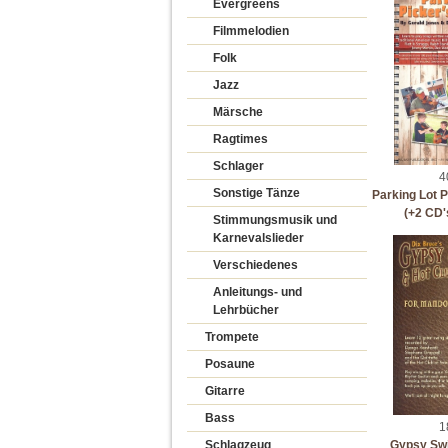
Evergreens
Filmmelodien
Folk
Jazz
Märsche
Ragtimes
Schlager
4
Sonstige Tänze
Parking Lot 
(+2 CD's
Stimmungsmusik und
Karnevalslieder
Verschiedenes
Anleitungs- und
Lehrbücher
Trompete
Posaune
Gitarre
Bass
1
Schlagzeug
Gypsy Swi