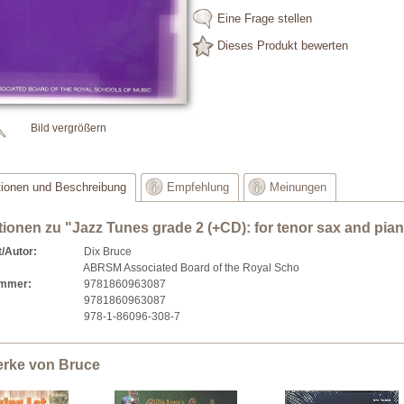
Eine Frage stellen
Dieses Produkt bewerten
Bild vergrößern
tionen und Beschreibung
Empfehlung
Meinungen
tionen zu "Jazz Tunes grade 2 (+CD): for tenor sax and pia
/Autor:
Dix Bruce
ABRSM Associated Board of the Royal Scho
ummer:
9781860963087
9781860963087
978-1-86096-308-7
erke von Bruce