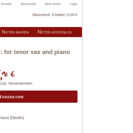
Kontakt
Merkzettel
Mein Konto
Login
Warenkorb:
0 Artikel | 0,00 €
Noten kaufen
Noten kostenlos
: for tenor sax and piano
,
90 €
 zzgl.
Versandkosten
 Warenkorb
chland
(
Details
)