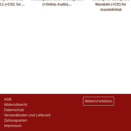
.1 (+CD): for…
(+Online-Audio)…
Mandolin (+CD) for
mandolin/tab
AGB
Widerruf erklären
Widerrufsrecht
Datenschutz
Versandkosten und Lieferzeit
Zahlungsarten
Impressum