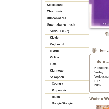
Sologesang
Chormusik
Bühnenwerke
Unterhaltungsmusik
SONSTIGE (2)
Klavier
Keyboard
Informa
E-Orgel
Violine
Informa
Flöte
Komponist
Klarinette
Verlag:
Verlagsn
Saxophon
EAN:
Country
ISBN:
Potpourris
Blues
Weitere W
Boogie Woogie