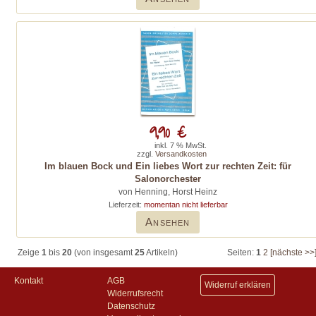
9,90 €
inkl. 7 % MwSt.
zzgl.
Versandkosten
Im blauen Bock und Ein liebes Wort zur rechten Zeit: für
Salonorchester
von Henning, Horst Heinz
Lieferzeit:
momentan nicht lieferbar
Ansehen
Zeige
1
bis
20
(von insgesamt
25
Artikeln)
Seiten:
1
2
[nächste >>
Kontakt
AGB
Widerruf erklären
Widerrufsrecht
Datenschutz