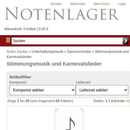
Kontakt
Merkzettel
Mein Konto
Login
Warenkorb:
0 Artikel | 0,00 €
Noten kaufen
»
Unterhaltungsmusik
»
Salonorchester
»
Stimmungsmusik und
Karnevalslieder
Stimmungsmusik und Karnevalslieder
Artikelfilter
Komponist
Lieferzeit
Zeige
1
bis
20
(von insgesamt
25
Artikeln)
Seiten:
1
2
[nächste >>