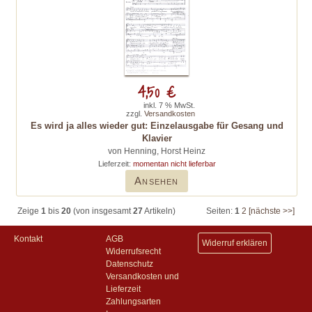
4,50 €
inkl. 7 % MwSt.
zzgl.
Versandkosten
Es wird ja alles wieder gut: Einzelausgabe für Gesang und
Klavier
von Henning, Horst Heinz
Lieferzeit:
momentan nicht lieferbar
Ansehen
Zeige
1
bis
20
(von insgesamt
27
Artikeln)
Seiten:
1
2
[nächste >>]
Kontakt
AGB
Widerruf erklären
Widerrufsrecht
Datenschutz
Versandkosten und
Lieferzeit
Zahlungsarten