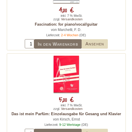
4,00 €
inkl. 7 % MwSt.
zzgl.
Versandkosten
Fascination: for piano/vocal/guitar
von Marchetti, F. D.
Lieferzeit:
2-4 Wochen
(DE)
Ansehen
In den Warenkorb
5,00 €
inkl. 7 % MwSt.
zzgl.
Versandkosten
Das ist mein Parfüm: Einzelausgabe für Gesang und Klavier
von Kirsch, Ernst
Lieferzeit:
9-12 Werktage
(DE)