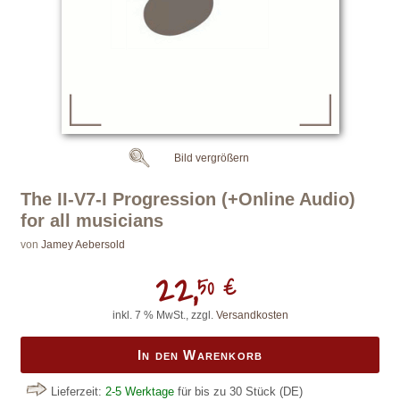
Bild vergrößern
The II-V7-I Progression (+Online Audio)
for all musicians
von
Jamey Aebersold
22,
50 €
inkl. 7 % MwSt., zzgl.
Versandkosten
In den Warenkorb
Lieferzeit:
2-5 Werktage
für bis zu 30 Stück
(DE)