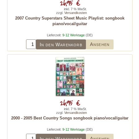
26,95 €
inkl. 7 % MwSt.
zzgl.
Versandkosten
2007 Country Superstars Sheet Music Playlist: songbook
piano/vocal/guitar
Lieferzeit:
9-12 Werktage
(DE)
Ansehen
In den Warenkorb
26,95 €
inkl. 7 % MwSt.
zzgl.
Versandkosten
2000 - 2005 Best Country Songs songbook piano/vocal/guitar
Lieferzeit:
9-12 Werktage
(DE)
Ansehen
In den Warenkorb