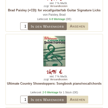
inkl. 7 % MwSt.
zzgl.
Versandkosten
Brad Paisley (+CD): for vocal/guitar/tab Guitar Signature Licks
von Paisley, Brad
Lieferzeit:
6-8 Werktage
(DE)
Ansehen
In den Warenkorb
26,95 €
inkl. 7 % MwSt.
zzgl.
Versandkosten
Ultimate Country Showstoppers: Songbook piano/vocal/chords
Lieferzeit:
2-5 Werktage
für 1 Stück (DE)
Ansehen
In den Warenkorb