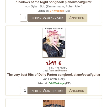
Shadows of the Night songbook piano/vocal/guitar
von Dylan, Bob (Zimmermann, Robert Allen)
Lieferzeit:
2-4 Wochen
(DE)
Ansehen
In den Warenkorb
26,99 €
inkl. 7 % MwSt.
zzgl.
Versandkosten
The very best Hits of Dolly Parton songbook piano/vocal/guitar
von Parton, Dolly
Lieferzeit:
6-8 Werktage
(DE)
Ansehen
In den Warenkorb