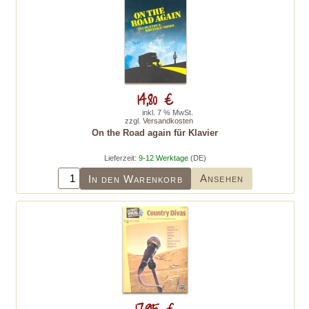
14,80 €
inkl. 7 % MwSt.
zzgl.
Versandkosten
On the Road again für Klavier
Lieferzeit:
9-12 Werktage
(DE)
Ansehen
In den Warenkorb
17,95 €