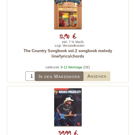
12,90 €
inkl. 7 % MwSt.
zzgl.
Versandkosten
The Country Songbook vol.2 songbook melody
line/lyrics/chords
Lieferzeit:
9-12 Werktage
(DE)
Ansehen
In den Warenkorb
39,99 €