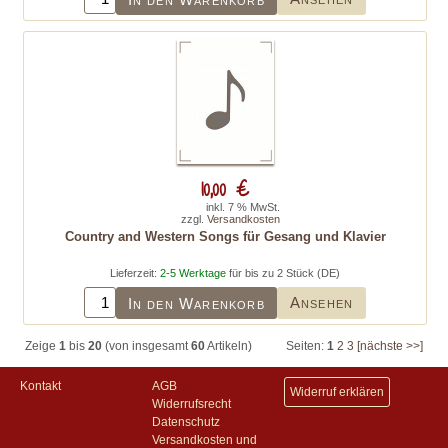
10,00 €
inkl. 7 % MwSt.
zzgl.
Versandkosten
Country and Western Songs für Gesang und Klavier
Lieferzeit:
2-5 Werktage
für bis zu 2 Stück (DE)
Ansehen
In den Warenkorb
Zeige
1
bis
20
(von insgesamt
60
Artikeln)
Seiten:
1
2
3
[nächste >>]
Kontakt
AGB
Widerruf erklären
Widerrufsrecht
Datenschutz
Versandkosten und