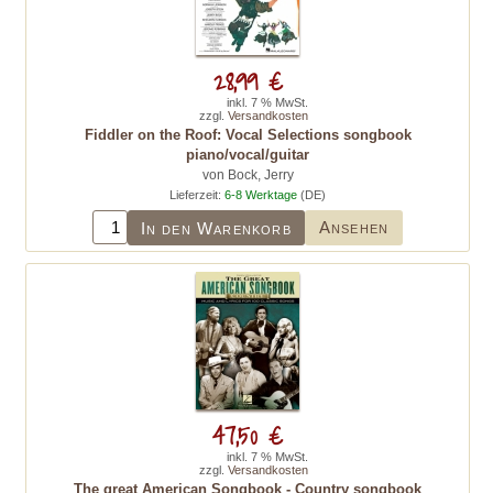
28,99 €
inkl. 7 % MwSt.
zzgl.
Versandkosten
Fiddler on the Roof: Vocal Selections songbook
piano/vocal/guitar
von Bock, Jerry
Lieferzeit:
6-8 Werktage
(DE)
Ansehen
In den Warenkorb
47,50 €
inkl. 7 % MwSt.
zzgl.
Versandkosten
The great American Songbook - Country songbook