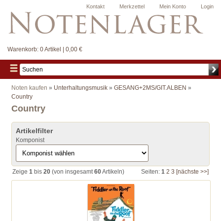
Kontakt
Merkzettel
Mein Konto
Login
Warenkorb:
0 Artikel | 0,00 €
Noten kaufen
»
Unterhaltungsmusik
»
GESANG+2MS/GIT.ALBEN
»
Country
Country
Artikelfilter
Komponist
Zeige
1
bis
20
(von insgesamt
60
Artikeln)
Seiten:
1
2
3
[nächste >>]