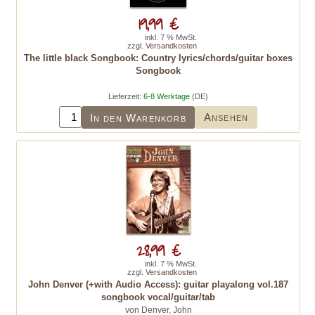
19,99 €
inkl. 7 % MwSt.
zzgl.
Versandkosten
The little black Songbook: Country lyrics/chords/guitar boxes
Songbook
Lieferzeit:
6-8 Werktage
(DE)
Ansehen
In den Warenkorb
28,99 €
inkl. 7 % MwSt.
zzgl.
Versandkosten
John Denver (+with Audio Access): guitar playalong vol.187
songbook vocal/guitar/tab
von Denver, John