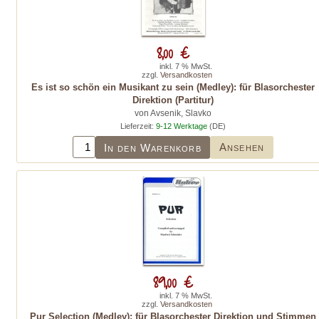
8,00 €
inkl. 7 % MwSt.
zzgl.
Versandkosten
Es ist so schön ein Musikant zu sein (Medley): für Blasorchester
Direktion (Partitur)
von Avsenik, Slavko
Lieferzeit:
9-12 Werktage
(DE)
Ansehen
In den Warenkorb
89,00 €
inkl. 7 % MwSt.
zzgl.
Versandkosten
Pur Selection (Medley): für Blasorchester Direktion und Stimmen