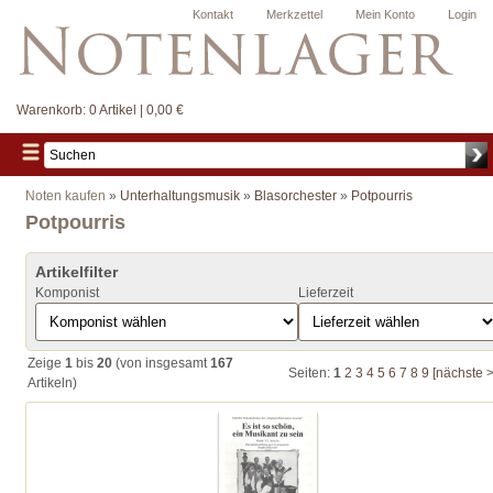
Kontakt
Merkzettel
Mein Konto
Login
Warenkorb:
0 Artikel | 0,00 €
Noten kaufen
»
Unterhaltungsmusik
»
Blasorchester
»
Potpourris
Potpourris
Artikelfilter
Komponist
Lieferzeit
Zeige
1
bis
20
(von insgesamt
167
Seiten:
1
2
3
4
5
6
7
8
9
[nächste >
Artikeln)