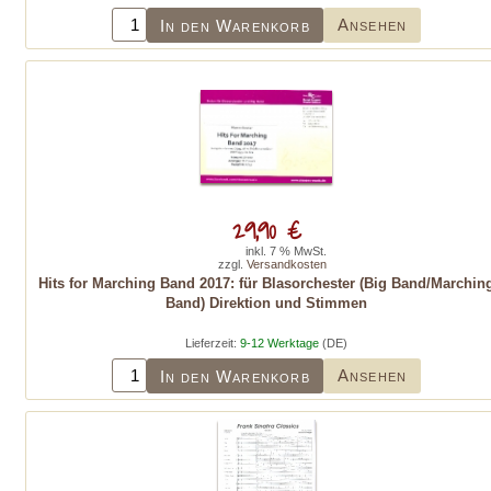
Ansehen
In den Warenkorb
29,90 €
inkl. 7 % MwSt.
zzgl.
Versandkosten
Hits for Marching Band 2017: für Blasorchester (Big Band/Marchin
Band) Direktion und Stimmen
Lieferzeit:
9-12 Werktage
(DE)
Ansehen
In den Warenkorb