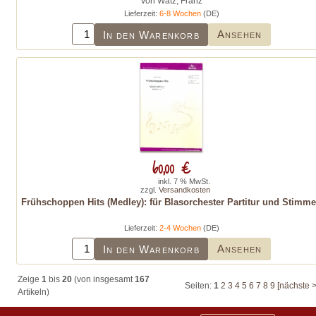
von Watz, Franz
Lieferzeit:
6-8 Wochen
(DE)
Ansehen
In den Warenkorb
60,00 €
inkl. 7 % MwSt.
zzgl.
Versandkosten
Frühschoppen Hits (Medley): für Blasorchester Partitur und Stimm
Lieferzeit:
2-4 Wochen
(DE)
Ansehen
In den Warenkorb
Zeige
1
bis
20
(von insgesamt
167
Seiten:
1
2
3
4
5
6
7
8
9
[nächste >
Artikeln)