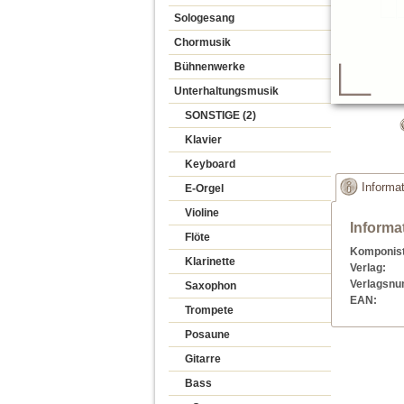
Sologesang
Chormusik
Bühnenwerke
Unterhaltungsmusik
SONSTIGE (2)
Klavier
Keyboard
Informa
E-Orgel
Violine
Informa
Flöte
Komponist
Klarinette
Verlag:
Verlagsn
Saxophon
EAN:
Trompete
Posaune
Gitarre
Bass