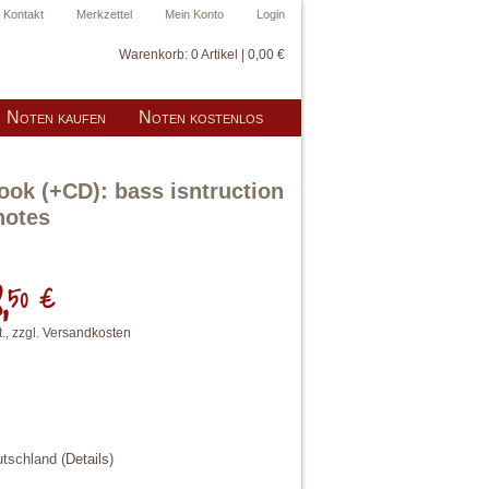
Kontakt
Merkzettel
Mein Konto
Login
Warenkorb:
0 Artikel | 0,00 €
Noten kaufen
Noten kostenlos
ok (+CD): bass isntruction
notes
,
50 €
., zzgl.
Versandkosten
eutschland
(
Details
)