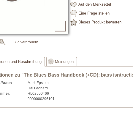
Auf den Merkzettel
Eine Frage stellen
Dieses Produkt bewerten
Bild vergrößern
tionen und Beschreibung
Meinungen
tionen zu "The Blues Bass Handbook (+CD): bass isntruction
/Autor:
Mark Epstein
Hal Leonard
ummer:
HL02500466
9990000296101