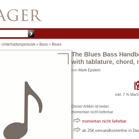
»
Unterhaltungsmusik
»
Bass
»
Blues
The Blues Bass Handbo
with tablature, chord, 
von
Mark Epstein
18
inkl. 7 % MwSt
Dieser Artikel ist leider
momentan nicht lieferbar
momentan nicht lieferbar
ab 25€ versandkostenfrei in D