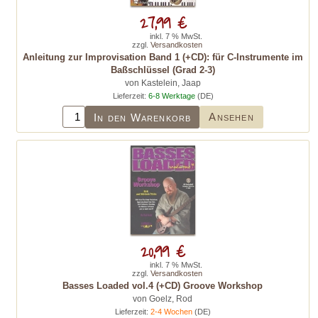
27,99 €
inkl. 7 % MwSt.
zzgl.
Versandkosten
Anleitung zur Improvisation Band 1 (+CD): für C-Instrumente im
Baßschlüssel (Grad 2-3)
von Kastelein, Jaap
Lieferzeit:
6-8 Werktage
(DE)
Ansehen
In den Warenkorb
20,99 €
inkl. 7 % MwSt.
zzgl.
Versandkosten
Basses Loaded vol.4 (+CD) Groove Workshop
von Goelz, Rod
Lieferzeit:
2-4 Wochen
(DE)