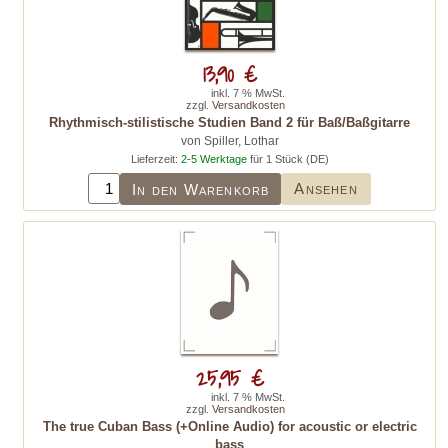
13,90 €
inkl. 7 % MwSt.
zzgl.
Versandkosten
Rhythmisch-stilistische Studien Band 2 für Baß/Baßgitarre
von Spiller, Lothar
Lieferzeit:
2-5 Werktage
für 1 Stück (DE)
Ansehen
In den Warenkorb
25,95 €
inkl. 7 % MwSt.
zzgl.
Versandkosten
The true Cuban Bass (+Online Audio) for acoustic or electric
bass