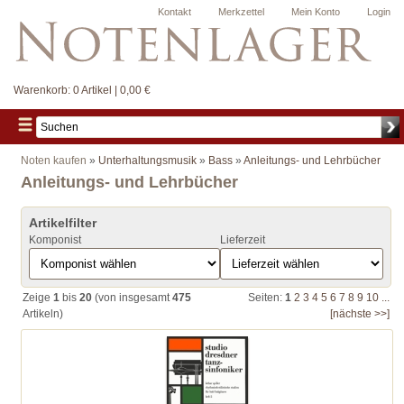
Kontakt
Merkzettel
Mein Konto
Login
Warenkorb:
0 Artikel | 0,00 €
Noten kaufen
»
Unterhaltungsmusik
»
Bass
»
Anleitungs- und Lehrbücher
Anleitungs- und Lehrbücher
Artikelfilter
Komponist
Lieferzeit
Zeige
1
bis
20
(von insgesamt
475
Seiten:
1
2
3
4
5
6
7
8
9
10
...
Artikeln)
[nächste >>]