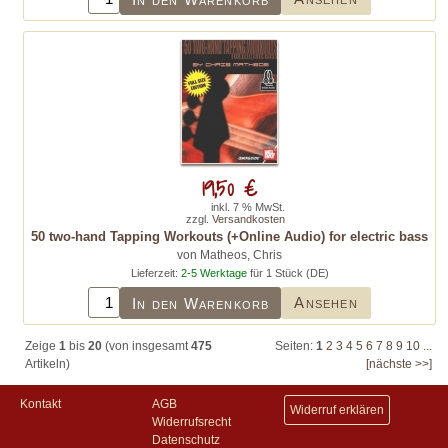
19,50 €
inkl. 7 % MwSt.
zzgl.
Versandkosten
50 two-hand Tapping Workouts (+Online Audio) for electric bass
von Matheos, Chris
Lieferzeit:
2-5 Werktage
für 1 Stück (DE)
Ansehen
In den Warenkorb
Zeige
1
bis
20
(von insgesamt
475
Seiten:
1
2
3
4
5
6
7
8
9
10
...
Artikeln)
[nächste >>]
Kontakt
AGB
Widerruf erklären
Widerrufsrecht
Datenschutz