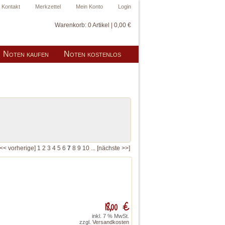
Kontakt
Merkzettel
Mein Konto
Login
Warenkorb:
0 Artikel | 0,00 €
Noten kaufen
Noten kostenlos
[<< vorherige]
1
2
3
4
5
6
7
8
9
10
...
[nächste >>]
18,00 €
inkl. 7 % MwSt.
zzgl.
Versandkosten