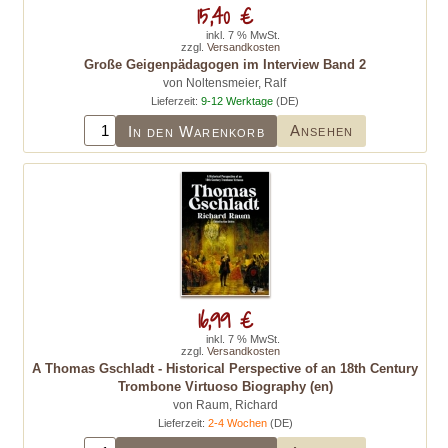
15,40 €
inkl. 7 % MwSt.
zzgl.
Versandkosten
Große Geigenpädagogen im Interview Band 2
von Noltensmeier, Ralf
Lieferzeit:
9-12 Werktage
(DE)
Ansehen
In den Warenkorb
16,99 €
inkl. 7 % MwSt.
zzgl.
Versandkosten
A Thomas Gschladt - Historical Perspective of an 18th Century
Trombone Virtuoso Biography (en)
von Raum, Richard
Lieferzeit:
2-4 Wochen
(DE)