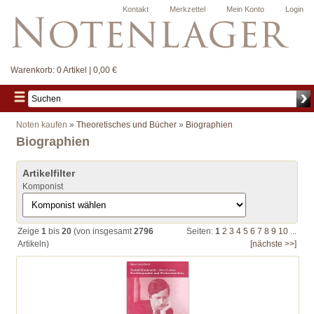
Kontakt
Merkzettel
Mein Konto
Login
Warenkorb:
0 Artikel | 0,00 €
Noten kaufen
»
Theoretisches und Bücher
»
Biographien
Biographien
Artikelfilter
Komponist
Zeige
1
bis
20
(von insgesamt
2796
Seiten:
1
2
3
4
5
6
7
8
9
10
...
Artikeln)
[nächste >>]