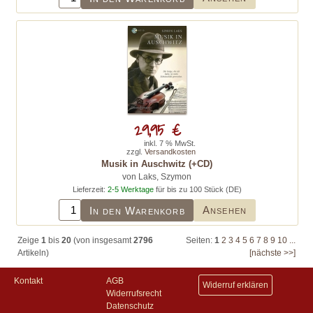
29,95 €
inkl. 7 % MwSt.
zzgl.
Versandkosten
Musik in Auschwitz (+CD)
von Laks, Szymon
Lieferzeit:
2-5 Werktage
für bis zu 100 Stück (DE)
Ansehen
In den Warenkorb
Zeige
1
bis
20
(von insgesamt
2796
Seiten:
1
2
3
4
5
6
7
8
9
10
...
Artikeln)
[nächste >>]
Kontakt
AGB
Widerruf erklären
Widerrufsrecht
Datenschutz