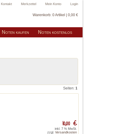
Kontakt
Merkzettel
Mein Konto
Login
Warenkorb:
0 Artikel | 0,00 €
Noten kaufen
Noten kostenlos
Seiten:
1
10,00 €
inkl. 7 % MwSt.
zzgl.
Versandkosten