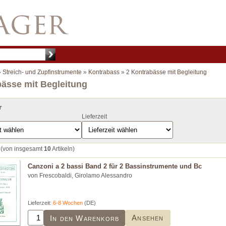
»
Streich- und Zupfinstrumente
»
Kontrabass
»
2 Kontrabässe mit Begleitung
bässe mit Begleitung
r
Lieferzeit
(von insgesamt
10
Artikeln)
Canzoni a 2 bassi Band 2 für 2 Bassinstrumente und Bc
von Frescobaldi, Girolamo Alessandro
Lieferzeit:
6-8 Wochen
(DE)
Ansehen
In den Warenkorb