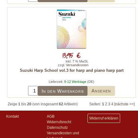
13,95 €
inkl. 7 % MwSt.
zzgl.
Versandkosten
Suzuki Harp School vol.3 for harp and piano harp part
Lieferzeit:
9-12 Werktage
(DE)
Ansehen
In den Warenkorb
Zeige
1
bis
20
(von insgesamt
62
Artikeln)
Seiten:
1
2
3
4
[nächste >>]
Kontakt
AGB
Widerruf erklären
Widerrufsrecht
Datenschutz
Versandkosten und