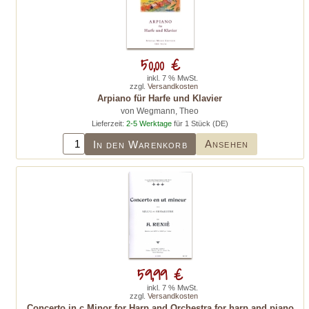
50,00 €
inkl. 7 % MwSt.
zzgl.
Versandkosten
Arpiano für Harfe und Klavier
von Wegmann, Theo
Lieferzeit:
2-5 Werktage
für 1 Stück (DE)
Ansehen
In den Warenkorb
59,99 €
inkl. 7 % MwSt.
zzgl.
Versandkosten
Concerto in c Minor for Harp and Orchestra for harp and piano