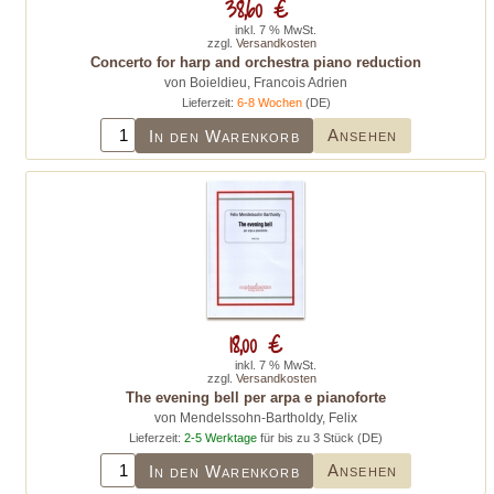
38,60 €
inkl. 7 % MwSt.
zzgl.
Versandkosten
Concerto for harp and orchestra piano reduction
von Boieldieu, Francois Adrien
Lieferzeit:
6-8 Wochen
(DE)
Ansehen
In den Warenkorb
18,00 €
inkl. 7 % MwSt.
zzgl.
Versandkosten
The evening bell per arpa e pianoforte
von Mendelssohn-Bartholdy, Felix
Lieferzeit:
2-5 Werktage
für bis zu 3 Stück (DE)
Ansehen
In den Warenkorb