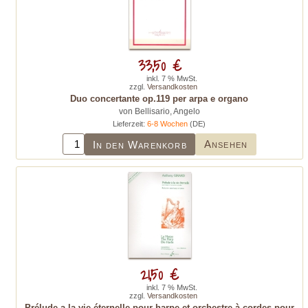
33,50 €
inkl. 7 % MwSt.
zzgl.
Versandkosten
Duo concertante op.119 per arpa e organo
von Bellisario, Angelo
Lieferzeit:
6-8 Wochen
(DE)
Ansehen
In den Warenkorb
21,50 €
inkl. 7 % MwSt.
zzgl.
Versandkosten
Prélude a la vie éternelle pour harpe et orchestre à cordes pour