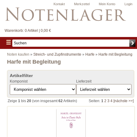
Kontakt
Merkzettel
Mein Konto
Login
Warenkorb:
0 Artikel | 0,00 €
Noten kaufen
»
Streich- und Zupfinstrumente
»
Harfe
»
Harfe mit Begleitung
Harfe mit Begleitung
Artikelfilter
Komponist
Lieferzeit
Zeige
1
bis
20
(von insgesamt
62
Artikeln)
Seiten:
1
2
3
4
[nächste >>]