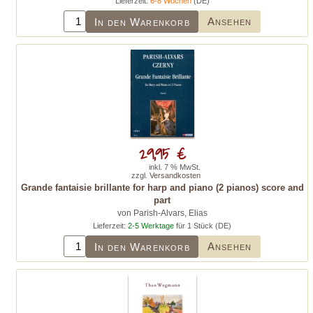
Lieferzeit:
6-8 Wochen
(DE)
Ansehen
In den Warenkorb
29,95 €
inkl. 7 % MwSt.
zzgl.
Versandkosten
Grande fantaisie brillante for harp and piano (2 pianos) score and
part
von Parish-Alvars, Elias
Lieferzeit:
2-5 Werktage
für 1 Stück (DE)
Ansehen
In den Warenkorb