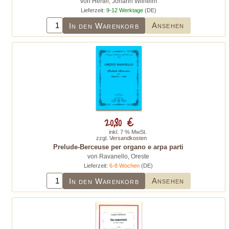
von Hertel, Johann Wilhelm
Lieferzeit:
9-12 Werktage
(DE)
Ansehen
In den Warenkorb
20,80 €
inkl. 7 % MwSt.
zzgl.
Versandkosten
Prelude-Berceuse per organo e arpa parti
von Ravanello, Oreste
Lieferzeit:
6-8 Wochen
(DE)
Ansehen
In den Warenkorb