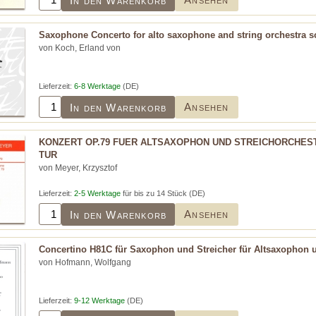
In den Warenkorb
Saxophone Concerto for alto saxophone and string orchestra s
von Koch, Erland von
Lieferzeit:
6-8 Werktage
(DE)
Ansehen
In den Warenkorb
KONZERT OP.79 FUER ALTSAXOPHON UND STREICHORCHEST
TUR
von Meyer, Krzysztof
Lieferzeit:
2-5 Werktage
für bis zu 14 Stück (DE)
Ansehen
In den Warenkorb
Concertino H81C für Saxophon und Streicher für Altsaxophon u
von Hofmann, Wolfgang
Lieferzeit:
9-12 Werktage
(DE)