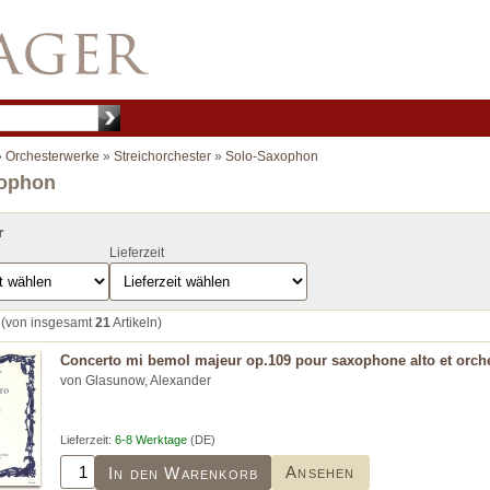
»
Orchesterwerke
»
Streichorchester
»
Solo-Saxophon
xophon
r
Lieferzeit
(von insgesamt
21
Artikeln)
Concerto mi bemol majeur op.109 pour saxophone alto et orches
von Glasunow, Alexander
Lieferzeit:
6-8 Werktage
(DE)
Ansehen
In den Warenkorb