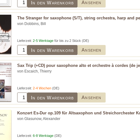
Ansehen
In den Warenkorb
The Stranger for saxophone (S/T), string orchestra, harp and p
von Dobbins, Bill
Lieferzeit:
2-5 Werktage
für bis zu 2 Stück (DE)
Ansehen
In den Warenkorb
Sax Trip (+CD) pour saxophone alto et orchestre à cordes (de je
von Escaich, Thierry
Lieferzeit:
2-4 Wochen
(DE)
Ansehen
In den Warenkorb
Konzert Es-Dur op.109 für Altsaxophon und Streichorchester K
von Glasunow, Alexander
Lieferzeit:
6-8 Werktage
(DE)