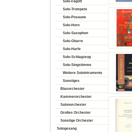
Solo-Fagott
Solo-Trompete
Solo-Posaune
Solo-Horn
Solo-Saxophon
Solo-Gitarre
Solo-Harfe
Solo-Schlagzeug
Solo-Singstimme
Weitere Solointrumente
Sonstiges
Blasorchester
Kammerorchester
Salonorchester
Großes Orchester
Sonstige Orchester
Sologesang