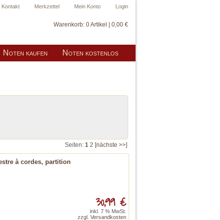
Kontakt
Merkzettel
Mein Konto
Login
Warenkorb:
0 Artikel | 0,00 €
Noten kaufen
Noten kostenlos
Seiten:
1
2
[nächste >>]
tre à cordes, partition
30,99 €
inkl. 7 % MwSt.
zzgl.
Versandkosten