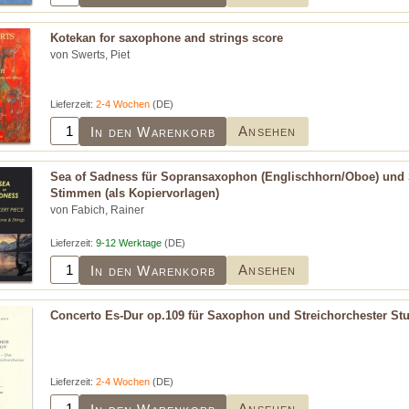
Kotekan for saxophone and strings score
von Swerts, Piet
Lieferzeit:
2-4 Wochen
(DE)
Ansehen
In den Warenkorb
Sea of Sadness für Sopransaxophon (Englischhorn/Oboe) und S
Stimmen (als Kopiervorlagen)
von Fabich, Rainer
Lieferzeit:
9-12 Werktage
(DE)
Ansehen
In den Warenkorb
Concerto Es-Dur op.109 für Saxophon und Streichorchester Stu
Lieferzeit:
2-4 Wochen
(DE)
Ansehen