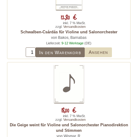
12,80 €
inkl. 7 % MwSt.
zzgl.
Versandkosten
Schwalben-Csárdás für Violine und Salonorchester
von Bakos, Barnabas
Lieferzeit:
9-12 Werktage
(DE)
Ansehen
In den Warenkorb
18,00 €
inkl. 7 % MwSt.
zzgl.
Versandkosten
Die Geige weint für Violine und Salonorchester Pianodirektion
und Stimmen
von Wismar, R.