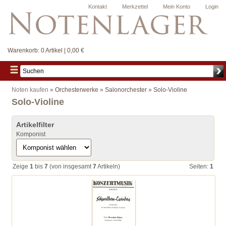
Kontakt
Merkzettel
Mein Konto
Login
Warenkorb:
0 Artikel | 0,00 €
Noten kaufen
»
Orchesterwerke
»
Salonorchester
»
Solo-Violine
Solo-Violine
Artikelfilter
Komponist
Zeige
1
bis
7
(von insgesamt
7
Artikeln)
Seiten:
1