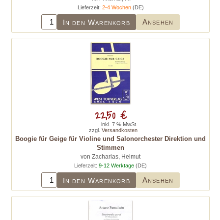
Lieferzeit:
2-4 Wochen
(DE)
Ansehen
In den Warenkorb
22,50 €
inkl. 7 % MwSt.
zzgl.
Versandkosten
Boogie für Geige für Violine und Salonorchester Direktion und
Stimmen
von Zacharias, Helmut
Lieferzeit:
9-12 Werktage
(DE)
Ansehen
In den Warenkorb