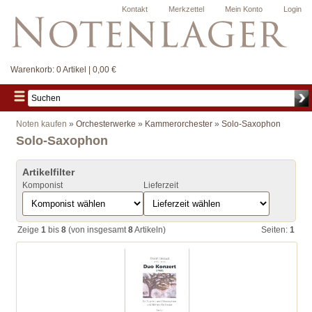
Kontakt
Merkzettel
Mein Konto
Login
Warenkorb:
0 Artikel | 0,00 €
Noten kaufen
»
Orchesterwerke
»
Kammerorchester
»
Solo-Saxophon
Solo-Saxophon
Artikelfilter
Komponist
Lieferzeit
Zeige
1
bis
8
(von insgesamt
8
Artikeln)
Seiten:
1