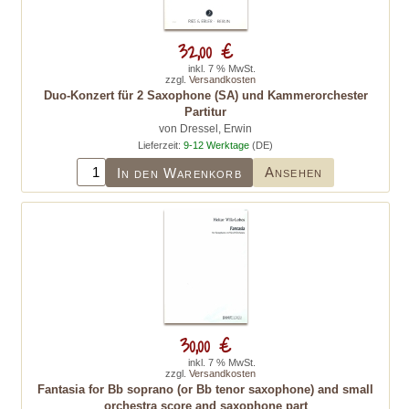
32,00 €
inkl. 7 % MwSt.
zzgl.
Versandkosten
Duo-Konzert für 2 Saxophone (SA) und Kammerorchester
Partitur
von Dressel, Erwin
Lieferzeit:
9-12 Werktage
(DE)
Ansehen
In den Warenkorb
30,00 €
inkl. 7 % MwSt.
zzgl.
Versandkosten
Fantasia for Bb soprano (or Bb tenor saxophone) and small
orchestra score and saxophone part