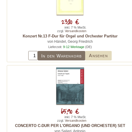
23,80 €
inkl. 7 % MwSt.
zzgl.
Versandkosten
Konzert Nr.13 F-Dur für Orgel und Orchester Partitur
von Händel, Georg Friedrich
Lieferzeit:
9-12 Werktage
(DE)
Ansehen
In den Warenkorb
65,90 €
inkl. 7 % MwSt.
zzgl.
Versandkosten
CONCERTO C-DUR PER L'ORGANO (UND ORCHESTER) SET
von Salieri, Antonio