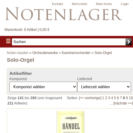
Kontakt
Merkzettel
Mein Konto
Login
Warenkorb:
0 Artikel | 0,00 €
Noten kaufen
»
Orchesterwerke
»
Kammerorchester
»
Solo-Orgel
Solo-Orgel
Artikelfilter
Komponist
Lieferzeit
Zeige
141
bis
160
(von insgesamt
Seiten:
[<< vorherige]
1
2
3
4
5
6
7
8
9
10
211
Artikeln)
...
[nächste >>]