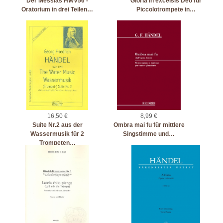
Der Messias HWV56 -
Gloria in excelsis Deo für
Oratorium in drei Teilen…
Piccolotrompete in…
16,50 €
8,99 €
Suite Nr.2 aus der
Ombra mai fu für mittlere
Wassermusik für 2
Singstimme und…
Trompeten…