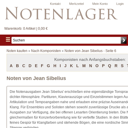
Kontakt
Merkzettel
Mein Konto
Login
Warenkorb:
0 Artikel | 0,00 €
Noten kaufen
»
Nach Komponisten
»
Noten von Jean Sibelius - Seite 6
Komponisten nach Anfangsbuchstaben:
A
B
C
D
E
F
G
H
I
J
K
L
M
N
O
P
Q
R
S
Noten von Jean Sibelius
Die Notenausgaben Jean Sibelius' erschließen eine eigenständige Tonsprac
dichter Atmosphäre. Partituren, Klavierauszüge und Einzelstimmen legen Au
Artikulation und Tempoangaben nahe und erlauben eine präzise Auseinand
Klang. Für Ensembles und Solisten stehen sowohl zuverlässige Drucke als a
Ausgaben zur Verfügung, die bei offenen Lesarten Orientierung bieten. Die 
gleichermaßen für Konzertvorbereitung wie für vertiefte Studien. In den Blätte
feines Gespür für Klangfarben und stehende Bögen, die eine nordische Sinnlic
Strenge verbinden.