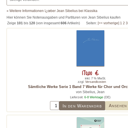
» Weitere Informationen ï¿œber Jean Sibelius bei Klassika
Hier können Sie Notenausgaben und Partituren von Jean Sibelius kaufen
Zeige
101
bis
120
(von insgesamt
606
Artikeln)
Seiten:
[<< vorherige]
1
2
3
170,00 €
inkl. 7 % MwSt.
zzgl.
Versandkosten
Sämtliche Werke Serie 1 Band 7 Werke für Chor und Orch
von Sibelius, Jean
Lieferzeit:
6-8 Werktage
(DE)
Ansehen
In den Warenkorb