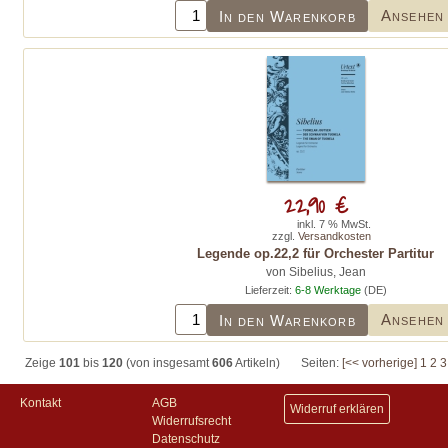
Ansehen
In den Warenkorb
22,90 €
inkl. 7 % MwSt.
zzgl.
Versandkosten
Legende op.22,2 für Orchester Partitur
von Sibelius, Jean
Lieferzeit:
6-8 Werktage
(DE)
Ansehen
In den Warenkorb
Zeige
101
bis
120
(von insgesamt
606
Artikeln)
Seiten:
[<< vorherige]
1
2
3
Kontakt
AGB
Widerruf erklären
Widerrufsrecht
Datenschutz