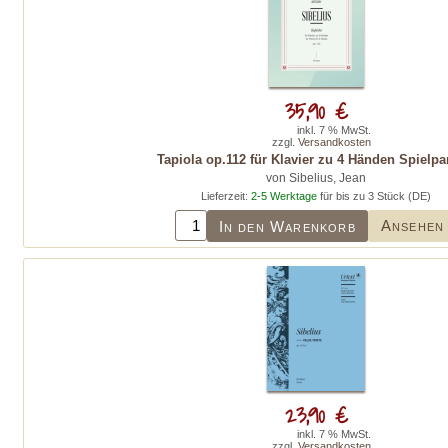
35,90 €
inkl. 7 % MwSt.
zzgl.
Versandkosten
Tapiola op.112 für Klavier zu 4 Händen Spielpar
von Sibelius, Jean
Lieferzeit:
2-5 Werktage
für bis zu 3 Stück (DE)
Ansehen
In den Warenkorb
23,90 €
inkl. 7 % MwSt.
zzgl.
Versandkosten