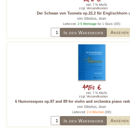
inkl. 7 % MwSt.
zzgl.
Versandkosten
Der Schwan von Tuonela op.22,2 für Englischhorn 
von Sibelius, Jean
Lieferzeit:
2-5 Werktage
für 1 Stück (DE)
Ansehen
In den Warenkorb
49,50 €
inkl. 7 % MwSt.
zzgl.
Versandkosten
6 Humoresques op.87 and 89 for violin and orchestra piano reduc
von Sibelius, Jean
Lieferzeit:
2-4 Wochen
(DE)
Ansehen
In den Warenkorb