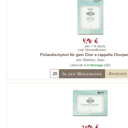
5,90 €
inkl. 7 % MwSt.
zzgl.
Versandkosten
Finlandia-hymni für gem Chor a cappella Chorparti
von Sibelius, Jean
Lieferzeit:
6-8 Werktage
(DE)
Ansehen
In den Warenkorb
20,90 €