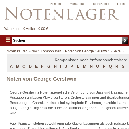
Kontakt
Merkzettel
Mein Konto
Login
Warenkorb:
0 Artikel | 0,00 €
Noten kaufen
»
Nach Komponisten
»
Noten von George Gershwin - Seite 5
Komponisten nach Anfangsbuchstaben:
A
B
C
D
E
F
G
H
I
J
K
L
M
N
O
P
Q
R
S
Noten von George Gershwin
George Gershwins Noten spiegeln die Verbindung von Jazz und klassischer
Ausgaben umfassen Klavierpartituren, Orchesterstimmen und Bearbeitunge
Besetzungen. Charakteristisch sind synkopierte Rhythmen, jazzoide Harmo
ausgepraegte Rhythmik die durch Artikulationsangaben und Dynamikhinweis
wird.
Fuer Pianisten stehen sowohl originale Klavierfassungen als auch reduzier
Vokal- und Ensemblepartituren liefern Begleitungen und Stimmen in praxiso