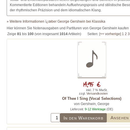
Kommentierte Editionen behandeln Auffuehrungspraxis und stilistische Beso
der rhythmischen Präzision und dem idiomatischen Klang.
» Weitere Informationen ï¿œber George Gershwin bei Klassika
Hier können Sie Notenausgaben und Partituren von George Gershwin kaufen
Zeige
81
bis
100
(von insgesamt
1014
Artikeln)
Seiten:
[<< vorherige]
1
2
3
14,95 €
inkl. 7 % MwSt.
zzgl.
Versandkosten
Of Thee I Sing (Vocal Selections)
von Gershwin, George
Lieferzeit:
9-12 Werktage
(DE)
Ansehen
In den Warenkorb