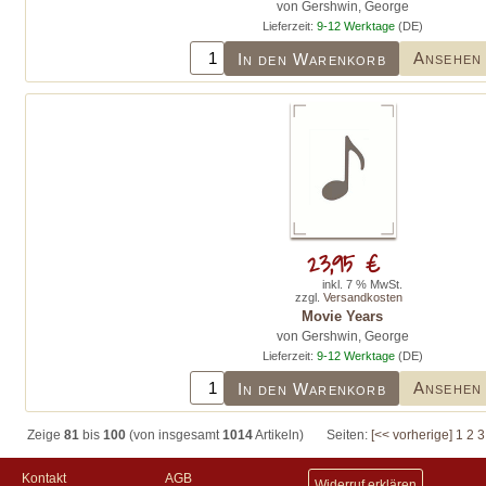
von Gershwin, George
Lieferzeit:
9-12 Werktage
(DE)
Ansehen
In den Warenkorb
23,95 €
inkl. 7 % MwSt.
zzgl.
Versandkosten
Movie Years
von Gershwin, George
Lieferzeit:
9-12 Werktage
(DE)
Ansehen
In den Warenkorb
Zeige
81
bis
100
(von insgesamt
1014
Artikeln)
Seiten:
[<< vorherige]
1
2
3
Kontakt
AGB
Widerruf erklären