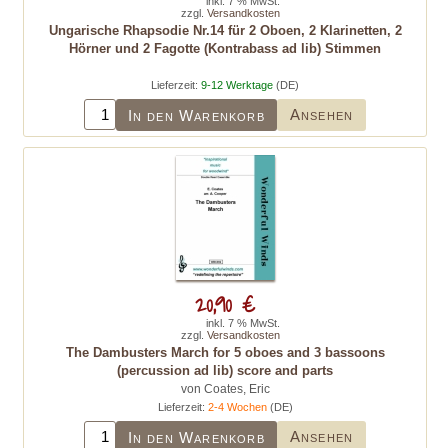
inkl. 7 % MwSt.
zzgl.
Versandkosten
Ungarische Rhapsodie Nr.14 für 2 Oboen, 2 Klarinetten, 2
Hörner und 2 Fagotte (Kontrabass ad lib) Stimmen
Lieferzeit:
9-12 Werktage
(DE)
Ansehen
In den Warenkorb
20,90 €
inkl. 7 % MwSt.
zzgl.
Versandkosten
The Dambusters March for 5 oboes and 3 bassoons
(percussion ad lib) score and parts
von Coates, Eric
Lieferzeit:
2-4 Wochen
(DE)
Ansehen
In den Warenkorb