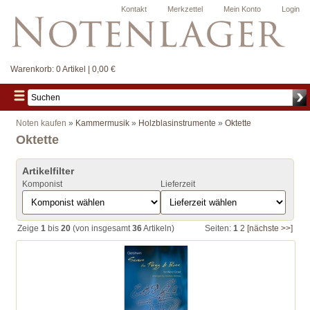
Kontakt
Merkzettel
Mein Konto
Login
Warenkorb:
0 Artikel | 0,00 €
Noten kaufen
»
Kammermusik
»
Holzblasinstrumente
»
Oktette
Oktette
Artikelfilter
Komponist
Lieferzeit
Zeige
1
bis
20
(von insgesamt
36
Artikeln)
Seiten:
1
2
[nächste >>]