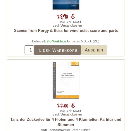
28,90 €
inkl. 7 % MwSt.
zzgl.
Versandkosten
Scenes from Porgy & Bess for wind octet score and parts
Lieferzeit:
2-5 Werktage
für bis zu 5 Stück (DE)
Ansehen
In den Warenkorb
22,00 €
inkl. 7 % MwSt.
zzgl.
Versandkosten
Tanz der Zuckerfee für 4 Flöten und 4 Klarinetten Partitur und
Stimmen
von Tschaikowsky, Peter Iljitsch