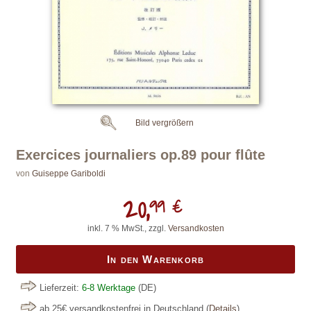
Bild vergrößern
Exercices journaliers op.89 pour flûte
von
Guiseppe Gariboldi
20,
99 €
inkl. 7 % MwSt., zzgl.
Versandkosten
In den Warenkorb
Lieferzeit:
6-8 Werktage
(DE)
ab 25€ versandkostenfrei in Deutschland
(
Details
)