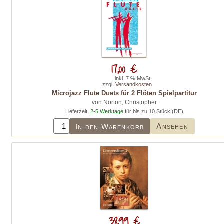
17,00 €
inkl. 7 % MwSt.
zzgl.
Versandkosten
Microjazz Flute Duets für 2 Flöten Spielpartitur
von Norton, Christopher
Lieferzeit:
2-5 Werktage
für bis zu 10 Stück (DE)
Ansehen
In den Warenkorb
38,99 €