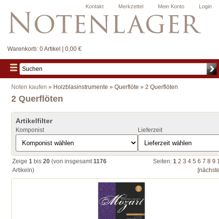
Kontakt
Merkzettel
Mein Konto
Login
Warenkorb:
0 Artikel | 0,00 €
Noten kaufen
»
Holzblasinstrumente
»
Querflöte
»
2 Querflöten
2 Querflöten
Artikelfilter
Komponist
Lieferzeit
Zeige
1
bis
20
(von insgesamt
1176
Seiten:
1
2
3
4
5
6
7
8
9
Artikeln)
[nächste