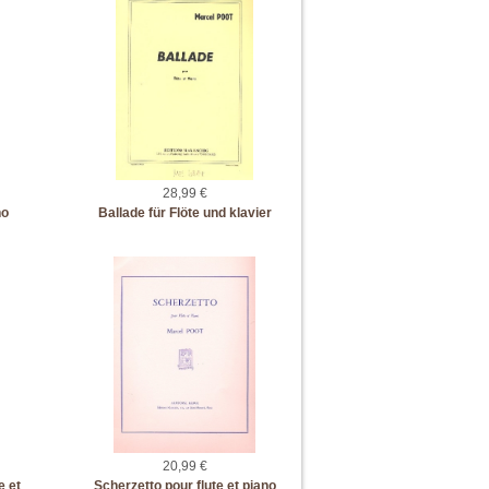
28,99 €
no
Ballade für Flöte und klavier
20,99 €
e et
Scherzetto pour flute et piano