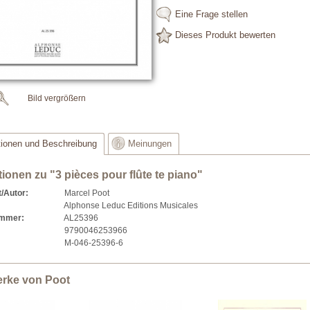
Eine Frage stellen
Dieses Produkt bewerten
Bild vergrößern
tionen und Beschreibung
Meinungen
tionen zu "3 pièces pour flûte te piano"
/Autor:
Marcel Poot
Alphonse Leduc Editions Musicales
ummer:
AL25396
9790046253966
M-046-25396-6
erke von Poot