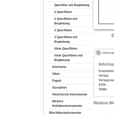
Querflöte mit Begleitung
2 Querflöten
2 Querflöten mit
Begleitung
3 Querflöten
3 Querflöten mit
Begleitung
Viele Querflöten
Informa
Viele Querflöten mit
Begleitung
Informa
Klarinette
Komponist
Oboe
Verlag:
Verlagsn
Fagott
EAN:
Saxophon
ISMN:
Historische Instrumente
Weitere
Weitere W
Holzblasinstrumente
Blechblasinstrumente