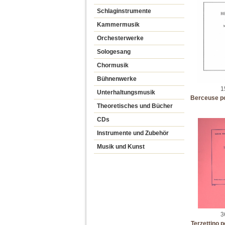
Schlaginstrumente
Kammermusik
Orchesterwerke
Sologesang
Chormusik
Bühnenwerke
1
Unterhaltungsmusik
Berceuse pou
Theoretisches und Bücher
CDs
Instrumente und Zubehör
Musik und Kunst
3
Terzettino p