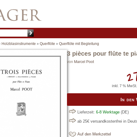
»
Holzblasinstrumente
»
Querflöte
»
Querflöte mit Begleitung
3 pièces pour flûte te p
von
Marcel Poot
27
inkl. 7 % MwSt.
In den
Lieferzeit:
6-8 Werktage
(DE)
ab 25€ versandkostenfrei in Deu
Auf den Merkzettel