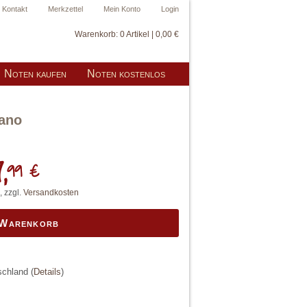
Kontakt
Merkzettel
Mein Konto
Login
Warenkorb:
0 Artikel | 0,00 €
Noten kaufen
Noten kostenlos
iano
,
99 €
, zzgl.
Versandkosten
 Warenkorb
tschland
(
Details
)