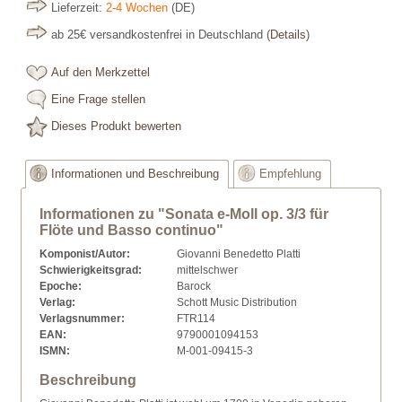
Lieferzeit:
2-4 Wochen
(DE)
ab 25€ versandkostenfrei in Deutschland
(
Details
)
Auf den Merkzettel
Eine Frage stellen
Dieses Produkt bewerten
Informationen und Beschreibung
Empfehlung
Informationen zu "Sonata e-Moll op. 3/3 für
Flöte und Basso continuo"
Komponist/Autor:
Giovanni Benedetto Platti
Schwierigkeitsgrad:
mittelschwer
Epoche:
Barock
Verlag:
Schott Music Distribution
Verlagsnummer:
FTR114
EAN:
9790001094153
ISMN:
M-001-09415-3
Beschreibung