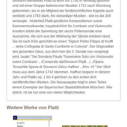
Giovanni Benedetto Platti ist wohl um 1700 in Venedig geboren
und mit einer Gruppe italienischer Musiker 1722 nach Würzburg
gekommen, wo er als Mitglied der fürstbischöflichen Kapelle auch
verblieb und 1763 starb. Als vielseitiger Musiker - wie es die Zeit
verlangte - hinterließ Platti geistliche Kompositionen sowie
Kammermusikwerke, hauptsächlich für Cembalo und Violoncello.
Insofern bildet die Sammlung der sechs Flötensonate eine
Ausnahme, die sich aus der Widmung der Stücke erklären lässt.
Sie ist nach Köln gerichtet an einen "Signor Pietro Filippo di Krufft
... della Collegiata di Santo Cuniberto in Colonia". Der Originaltitel
des gesamten Opus, aus dem hier die 3. Sonate neu vorgelegt
wird, lautet: "Sei Sonate/a Flauto Traversiere Solo con Violoncello
overo Cembalo/ ... /Composte dà/Giovanni Platti .../.../Opera
Terza/Alle Spese di Giovanni Ulrico Haffner .../Nro. VI." Der Stich
muss aus dem Jahre 1742 stammen. Haffner begann in diesem
Jahr, und Plattis op. 1 bis 4 gehören zu den ersten dort
veröffentlichten Werken. Die Neuausgabe folgt in allen Teilen
einem Exemplar der Bayerischen Staatsbibliothek München. Wie
üblich, ist sie nur eine von vielen Möglichkeiten.
Weitere Werke von Platti