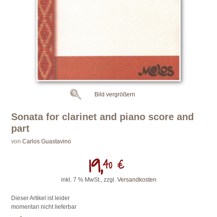
Bild vergrößern
Sonata for clarinet and piano score and
part
von
Carlos Guastavino
19,
40 €
inkl. 7 % MwSt., zzgl.
Versandkosten
Dieser Artikel ist leider
momentan nicht lieferbar