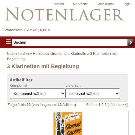
Kontakt
Merkzettel
Mein Konto
Login
Warenkorb:
0 Artikel | 0,00 €
Noten kaufen
»
Holzblasinstrumente
»
Klarinette
»
3 Klarinetten mit
Begleitung
3 Klarinetten mit Begleitung
Artikelfilter
Komponist
Lieferzeit
Zeige
1
bis
20
(von insgesamt
43
Artikeln)
Seiten:
1
2
3
[nächste >>]