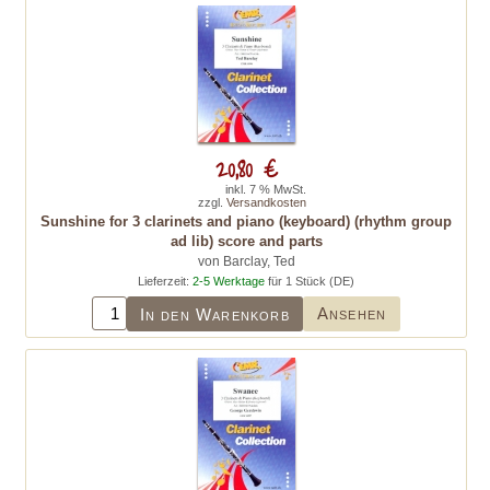
20,80 €
inkl. 7 % MwSt.
zzgl.
Versandkosten
Sunshine for 3 clarinets and piano (keyboard) (rhythm group
ad lib) score and parts
von Barclay, Ted
Lieferzeit:
2-5 Werktage
für 1 Stück (DE)
Ansehen
In den Warenkorb