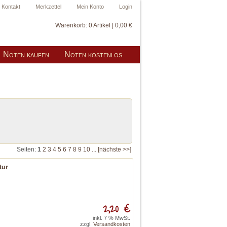
Kontakt
Merkzettel
Mein Konto
Login
Warenkorb:
0 Artikel | 0,00 €
Noten kaufen
Noten kostenlos
Seiten:
1
2
3
4
5
6
7
8
9
10
...
[nächste >>]
tur
2,20 €
inkl. 7 % MwSt.
zzgl.
Versandkosten