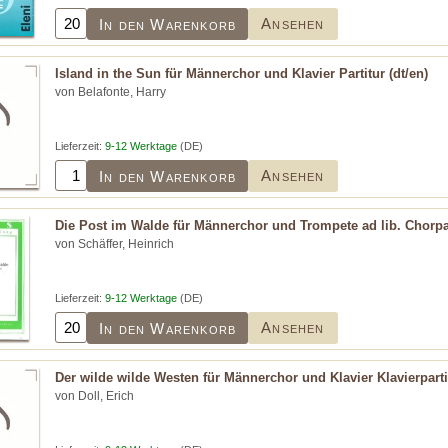
Ansehen
In den Warenkorb
Island in the Sun für Männerchor und Klavier Partitur (dt/en)
von Belafonte, Harry
Lieferzeit:
9-12 Werktage
(DE)
Ansehen
In den Warenkorb
Die Post im Walde für Männerchor und Trompete ad lib. Chorpar
von Schäffer, Heinrich
Lieferzeit:
9-12 Werktage
(DE)
Ansehen
In den Warenkorb
Der wilde wilde Westen für Männerchor und Klavier Klavierparti
von Doll, Erich