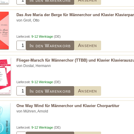
In den Warenkorb
Das Ave Maria der Berge für Männerchor und Klavier Klavierpart
von Groll, Otto
Lieferzeit:
9-12 Werktage
(DE)
Ansehen
In den Warenkorb
Flieger-Marsch für Männerchor (TTBB) und Klavier Klavierausz
von Dostal, Hermann
Lieferzeit:
9-12 Werktage
(DE)
Ansehen
In den Warenkorb
One Way Wind für Männerchor und Klavier Chorpartitur
von Mühren, Arnold
Lieferzeit:
9-12 Werktage
(DE)