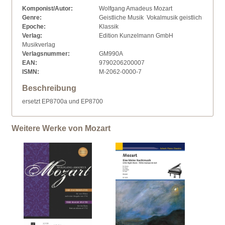
Komponist/Autor:
Wolfgang Amadeus Mozart
Genre:
Geistliche Musik  Vokalmusik geistlich
Epoche:
Klassik
Verlag:
Edition Kunzelmann GmbH
Musikverlag
Verlagsnummer:
GM990A
EAN:
9790206200007
ISMN:
M-2062-0000-7
Beschreibung
ersetzt EP8700a und EP8700
Weitere Werke von Mozart