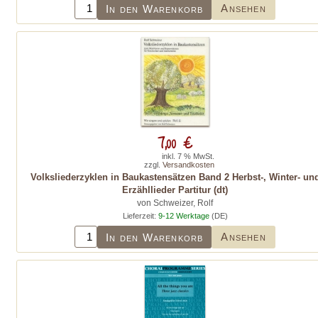
Ansehen
In den Warenkorb
7,00 €
inkl. 7 % MwSt.
zzgl.
Versandkosten
Volksliederzyklen in Baukastensätzen Band 2 Herbst-, Winter- un
Erzähllieder Partitur (dt)
von Schweizer, Rolf
Lieferzeit:
9-12 Werktage
(DE)
Ansehen
In den Warenkorb