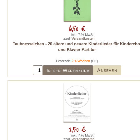
16,50 €
inkl. 7 % MwSt.
zzgl.
Versandkosten
Taubnesselchen - 20 ältere und neuere Kinderlieder für Kindercho
und Klavier Partitur
Lieferzeit:
2-4 Wochen
(DE)
Ansehen
In den Warenkorb
2,50 €
inkl. 7 % MwSt.
zzgl.
Versandkosten