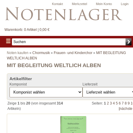
Kontakt
Merkzettel
Mein Konto
Login
Warenkorb:
0 Artikel | 0,00 €
Noten kaufen
»
Chormusik
»
Frauen- und Kinderchor
»
MIT BEGLEITUNG
WELTLICH ALBEN
MIT BEGLEITUNG WELTLICH ALBEN
Artikelfilter
Komponist
Lieferzeit
Zeige
1
bis
20
(von insgesamt
314
Seiten:
1
2
3
4
5
6
7
8
9
1
Artikeln)
[nächste