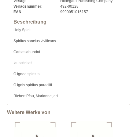
Verlag:
Hildegard Publishing Company
Verlagsnummer:
492-00128
EAN:
9990051015157
Beschreibung
Holy Spirit
Spiritus sanctus vivificans
Caritas abundat
Iaus trinitati
O ignee spiritus
O ignis spiritus paracliti
Richert Pfau, Marianne, ed
Weitere Werke von