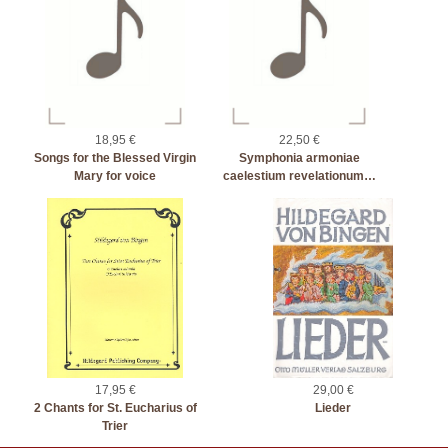
18,95 €
22,50 €
Songs for the Blessed Virgin
Symphonia armoniae
Mary for voice
caelestium revelationum…
17,95 €
29,00 €
2 Chants for St. Eucharius of
Lieder
Trier