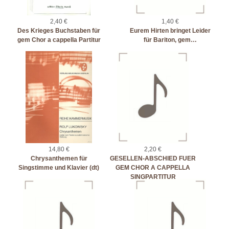
2,40 €
1,40 €
Des Krieges Buchstaben für
Eurem Hirten bringet Leider
gem Chor a cappella Partitur
für Bariton, gem…
14,80 €
2,20 €
Chrysanthemen für
GESELLEN-ABSCHIED FUER
Singstimme und Klavier (dt)
GEM CHOR A CAPPELLA
SINGPARTITUR