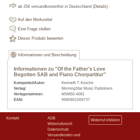
ab 25€ versandkostenfrei in Deutschland
(
Details
)
Auf den Merkzettel
Eine Frage stellen
Dieses Produkt bewerten
Informationen und Beschreibung
Informationen zu "Of the Father's Love
Begotten SAB and Piano Chorpartitur"
Komponist/Autor:
Kenneth T. Kosche
Verlag:
MorningStar Music Publishers
Verlagsnummer:
MSM50-4081
EAN:
9990901509737
Kontakt
AGB
Widerruf erklären
Widerrufsrecht
Datenschutz
Versandkosten und