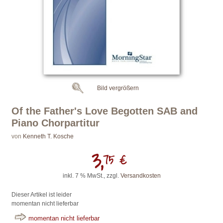
Bild vergrößern
Of the Father's Love Begotten SAB and
Piano Chorpartitur
von
Kenneth T. Kosche
3,
75 €
inkl. 7 % MwSt., zzgl.
Versandkosten
Dieser Artikel ist leider
momentan nicht lieferbar
momentan nicht lieferbar