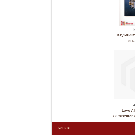
1
Day Rudime
sna
4
Love Al
Gemischter 
Kontakt