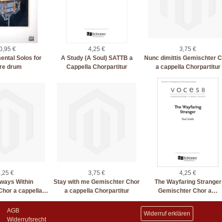
0,95 €
4,25 €
3,75 €
ntal Solos for
A Study (A Soul) SATTB a
Nunc dimittis Gemischter 
re drum
Cappella Chorpartitur
a cappella Chorpartitur
,25 €
3,75 €
4,25 €
ways Within
Stay with me Gemischter Chor
The Wayfaring Stranger
Chor a cappella…
a cappella Chorpartitur
Gemischter Chor a…
AGB
Widerruf erklären
Widerrufsrecht