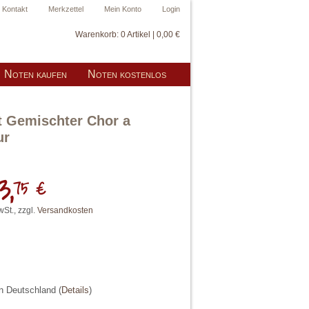
Kontakt
Merkzettel
Mein Konto
Login
Warenkorb:
0 Artikel | 0,00 €
Noten kaufen
Noten kostenlos
t Gemischter Chor a
ur
3,
75 €
wSt., zzgl.
Versandkosten
in Deutschland
(
Details
)