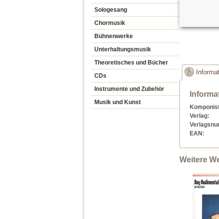
Sologesang
Chormusik
Bühnenwerke
Unterhaltungsmusik
Theoretisches und Bücher
Informa
CDs
Instrumente und Zubehör
Informa
Musik und Kunst
Komponist
Verlag:
Verlagsn
EAN:
Weitere W