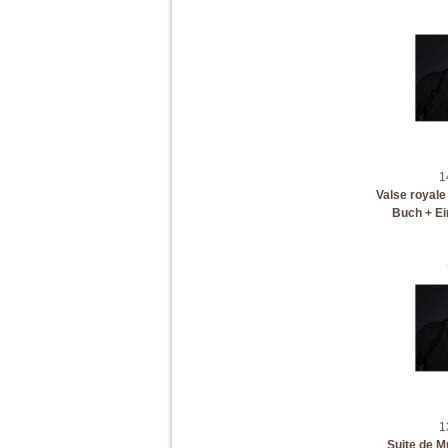
1
Valse royale 
Buch + Ei
1
Suite de M