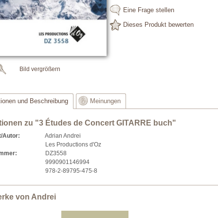
Eine Frage stellen
Dieses Produkt bewerten
Bild vergrößern
tionen und Beschreibung
Meinungen
tionen zu "3 Études de Concert GITARRE buch"
/Autor:
Adrian Andrei
Les Productions d'Oz
ummer:
DZ3558
9990901146994
978-2-89795-475-8
erke von Andrei