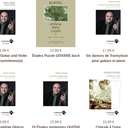
4,99 €
15,99 €
17,99 €
Guitar and Violin
Études Puzzle GITARRE buch
Six danses de Transylvan
nzelstimme(n)
pour guitare et piano
3,99 €
15,99 €
10,99 €
unténie Gitarre
20 Études miniatures GUITAR
Chorale à l'aise