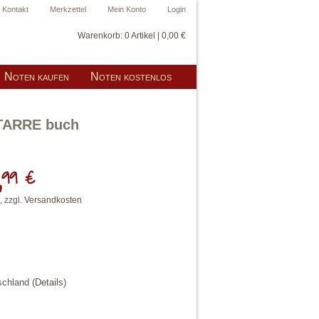
Kontakt
Merkzettel
Mein Konto
Login
Warenkorb:
0 Artikel | 0,00 €
Noten kaufen
Noten kostenlos
ITARRE buch
,
99 €
, zzgl.
Versandkosten
tschland
(
Details
)