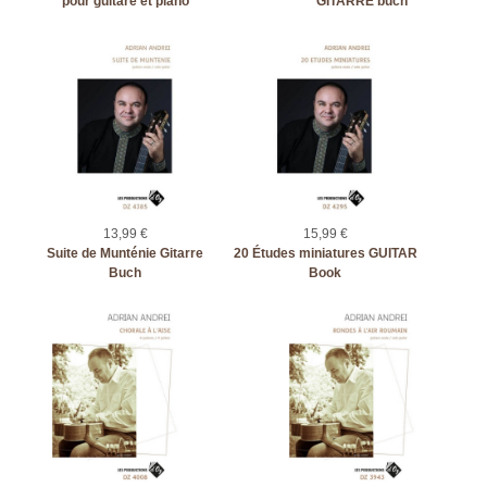
pour guitare et piano
GITARRE buch
13,99 €
15,99 €
Suite de Munténie Gitarre
20 Études miniatures GUITAR
Buch
Book